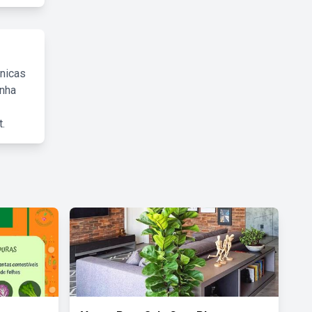
cnicas
inha
.