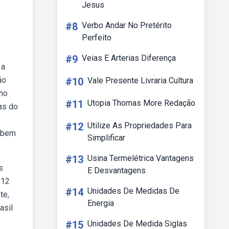
Jesus
#8
Verbo Andar No Pretérito
Perfeito
#9
Veias E Arterias Diferença
 a
ão
#10
Vale Presente Livraria Cultura
 no
#11
Utopia Thomas More Redação
as do
#12
Utilize As Propriedades Para
sabem
Simplificar
#13
Usina Termelétrica Vantagens
s
E Desvantagens
 12
#14
Unidades De Medidas De
te,
Energia
asil
#15
Unidades De Medida Siglas