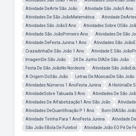
Atividades São João 1 Ano
Atividades SobreSão João
Atividade DeArte São João
Atividade São João5 Ano
Atividades De São JoãoMatemática
Atividade DeArte
Atividades São João3 Ano
Atividades Sobre OSão Joã
Atividade São JoãoPrimeiro Ano
Atividades De São J
Atividade DeFesta Junina 1 Ano
Atividades São JoãoE
CrazadinhaDe São João 1 Ano
Atividade E São JoãoP
ImagemDe São João
24 De Junho DIADe São João
Festa De São JoãoNo Nordeste
Atividade São JoãoEdu
A Origem DoSão João
Letras De MúsicasDe São João
Atividades Números 1 AnoFesta Junina
A HistóriaDe 
AtividadeSobre Tabuada 3 Ano
Atividades De São Joã
Atividades De Alfabetização1 Ano São João
Atividad
Atividades DeQuantificação P 1 Ano
Bom DIASão Joã
Atividade Tirinha Para 1 AnoFesta Junina
Atividade D
São João EBola De Futebol
Atividade João EO Pé De Fe