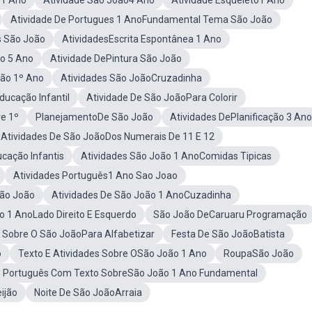
 1 Ano
Atividade São João4 Ano
Atividade Esqueleto1 Ano
Atividade De Portugues 1 AnoFundamental Tema São João
s São João
AtividadesEscrita Espontânea 1 Ano
o 5 Ano
Atividade DePintura São João
oão 1º Ano
Atividades São JoãoCruzadinha
ducação Infantil
Atividade De São JoãoPara Colorir
re 1º
PlanejamentoDe São João
Atividades DePlanificação 3 Ano
Atividades De São JoãoDos Numerais De 11 E 12
cação Infantis
Atividades São João 1 AnoComidas Tipicas
Atividades Português1 Ano Sao Joao
São João
Atividades De São João 1 AnoCuzadinha
o 1 AnoLado Direito E Esquerdo
São João DeCaruaru Programação
e Sobre O São JoãoPara Alfabetizar
Festa De São JoãoBatista
o
Texto E Atividades Sobre OSão João 1 Ano
RoupaSão João
e Português Com Texto SobreSão João 1 Ano Fundamental
ijão
Noite De São JoãoArraia