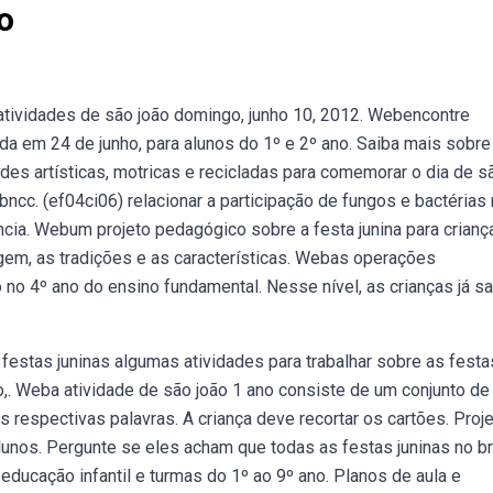
o
o atividades de são joão domingo, junho 10, 2012. Webencontre
da em 24 de junho, para alunos do 1º e 2º ano. Saiba mais sobre
des artísticas, motricas e recicladas para comemorar o dia de s
bncc. (ef04ci06) relacionar a participação de fungos e bactérias
ia. Webum projeto pedagógico sobre a festa junina para crianç
gem, as tradições e as características. Webas operações
no 4º ano do ensino fundamental. Nesse nível, as crianças já 
estas juninas algumas atividades para trabalhar sobre as festa
ano,. Weba atividade de são joão 1 ano consiste de um conjunto de
 respectivas palavras. A criança deve recortar os cartões. Proje
alunos. Pergunte se eles acham que todas as festas juninas no br
 educação infantil e turmas do 1º ao 9º ano. Planos de aula e