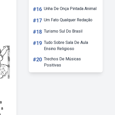
#16
Unha De Onça Pintada Animal
#17
Um Fato Qualquer Redação
#18
Turismo Sul Do Brasil
#19
Tudo Sobre Sala De Aula
Ensino Religioso
#20
Trechos De Músicas
Positivas
a
 a
m