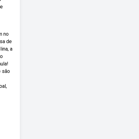
de
am no
isa de
ina, a
ro
ula!
e são
oal,