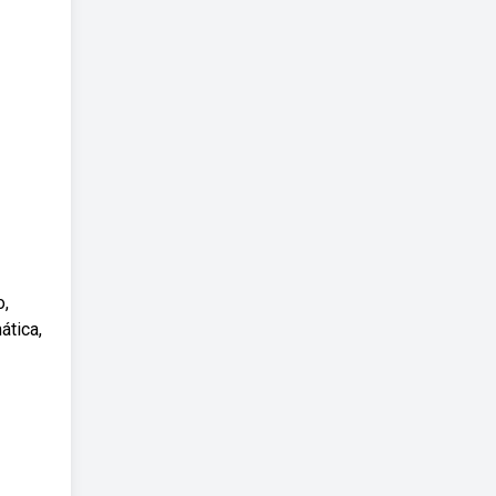
o,
ática,