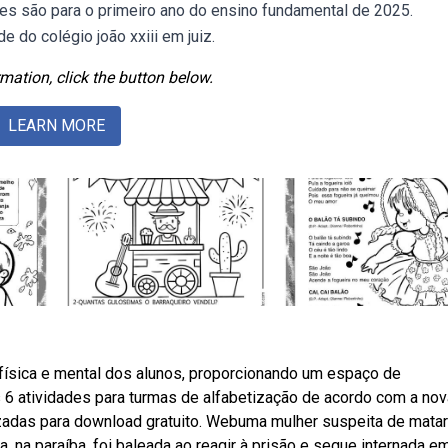
des são para o primeiro ano do ensino fundamental de 2025.
do colégio joão xxiii em juiz.
mation, click the button below.
LEARN MORE
 física e mental dos alunos, proporcionando um espaço de
6 atividades para turmas de alfabetização de acordo com a nov
izadas para download gratuito. Webuma mulher suspeita de matar
, na paraíba, foi baleada ao reagir à prisão e segue internada e