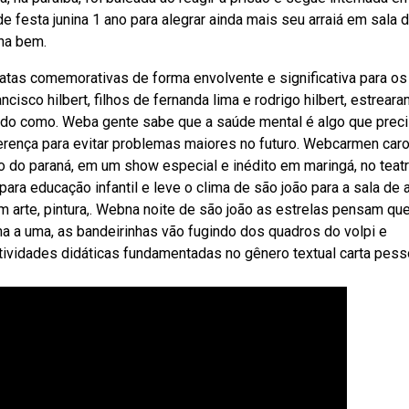
e festa junina 1 ano para alegrar ainda mais seu arraiá em sala 
ina bem.
atas comemorativas de forma envolvente e significativa para os
isco hilbert, filhos de fernanda lima e rodrigo hilbert, estrear
ndo como. Weba gente sabe que a saúde mental é algo que prec
erença para evitar problemas maiores no futuro. Webcarmen carol
o do paraná, em um show especial e inédito em maringá, no teat
para educação infantil e leve o clima de são joão para a sala de a
m arte, pintura,. Webna noite de são joão as estrelas pensam qu
a a uma, as bandeirinhas vão fugindo dos quadros do volpi e
ividades didáticas fundamentadas no gênero textual carta pess