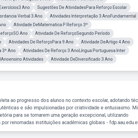
Exercícios3 Ano
Sugestões De AtividadesPara Reforço Escolar
ordancia Verbal 3 Ano
Atividades Interpretação 3 AnoFundamental
Ano
Atividade DeMatematica P Reforço 3º
Reforço5O Ano
Atividade De ReforçoSegundo Período
o
Atividades De ReforçoPara 9 Ano
Atividade DeArtigo 4 Ano
a 3º Ano
Atividades De Reforço 3 AnoLíngua Portuguesa Inter
3Anoensino Atividades
Atividade DeDiversificado 3 Ano
leta ao progresso dos alunos no contexto escolar, adotando té
tênticas e são impulsionadas por criatividade e entusiasmo. M
etória para se tornarem uma geração excepcional, utilizando
 por renomadas instituições acadêmicas globais - fdp.aau.edu.et