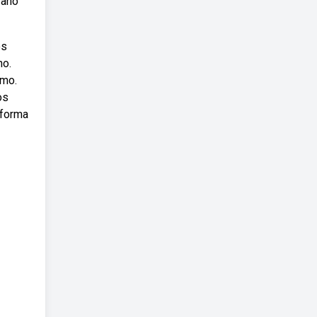
 ano
os
no.
smo.
os
 forma