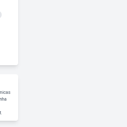
cnicas
inha
.