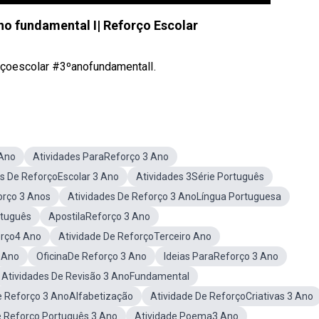
no fundamental I| Reforço Escolar
rçoescolar #3ºanofundamentalI.
 Ano
Atividades ParaReforço 3 Ano
es De ReforçoEscolar 3 Ano
Atividades 3Série Português
orço 3 Anos
Atividades De Reforço 3 AnoLíngua Portuguesa
rtuguês
ApostilaReforço 3 Ano
orço4 Ano
Atividade De ReforçoTerceiro Ano
 Ano
OficinaDe Reforço 3 Ano
Ideias ParaReforço 3 Ano
Atividades De Revisão 3 AnoFundamental
e Reforço 3 AnoAlfabetização
Atividade De ReforçoCriativas 3 Ano
De Reforço Português 3 Ano
Atividade Poema3 Ano