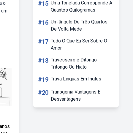
#15
Uma Tonelada Corresponde A
a o
Quantos Quilogramas
e um
#16
Um ângulo De Três Quartos
De Volta Mede
#17
Tudo O Que Eu Sei Sobre O
Amor
#18
Travesseiro é Ditongo
Tritongo Ou Hiato
#19
Trava Linguas Em Ingles
#20
Transgenia Vantagens E
Desvantagens
lanos