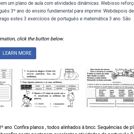
rem um plano de aula com atividades dinâmicas. Webisso reforç
uguês 3º ano do ensino fundamental para imprimir. Webdepois d
trago estes 3 exercícios de português e matemática 3 ano. São
mation, click the button below.
LEARN MORE
º ano. Confira planos , todos alinhados à bncc. Sequências de p