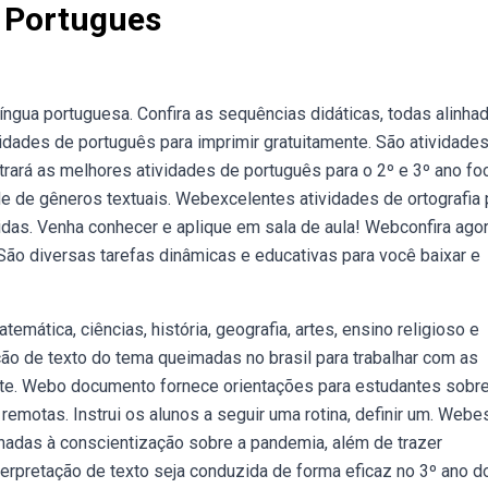
o Portugues
ngua portuguesa. Confira as sequências didáticas, todas alinha
ades de português para imprimir gratuitamente. São atividades
ntrará as melhores atividades de português para o 2º e 3º ano f
e de gêneros textuais. Webexcelentes atividades de ortografia 
idas. Venha conhecer e aplique em sala de aula! Webconfira ago
São diversas tarefas dinâmicas e educativas para você baixar e
mática, ciências, história, geografia, artes, ensino religioso e
ção de texto do tema queimadas no brasil para trabalhar com as
este. Webo documento fornece orientações para estudantes sobr
emotas. Instrui os alunos a seguir uma rotina, definir um. Webe
nhadas à conscientização sobre a pandemia, além de trazer
terpretação de texto seja conduzida de forma eficaz no 3º ano d