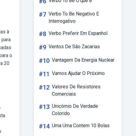
#6
Verbo To Be O'que é
#7
Verbo To Be Negativo E
Interrogativo
das à
#8
Verbo Preferir Em Espanhol
 para
#9
Ventos De São Zacarias
ocadas
para o
#10
Vantagem Da Energia Nuclear
ra 20
#11
Vamos Ajudar O Próximo
#12
Valores De Resistores
Comerciais
#13
Unicórnio De Verdade
e
Colorido
sta
#14
Uma Urna Contem 10 Bolas
o