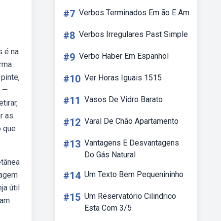
#7
Verbos Terminados Em ão E Am
#8
Verbos Irregulares Past Simple
s é na
#9
Verbo Haber Em Espanhol
orma
pinte,
#10
Ver Horas Iguais 1515
b —
#11
Vasos De Vidro Barato
tirar,
r as
#12
Varal De Chão Apartamento
o que
#13
Vantagens E Desvantagens
Do Gás Natural
etânea
#14
Um Texto Bem Pequenininho
imagem
a útil
#15
Um Reservatório Cilindrico
ram
Esta Com 3/5