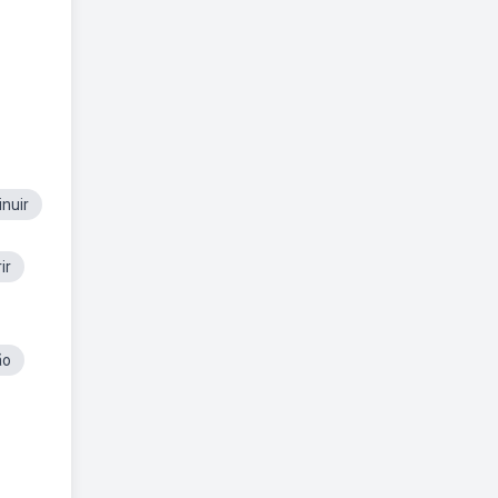
nuir
ir
ão