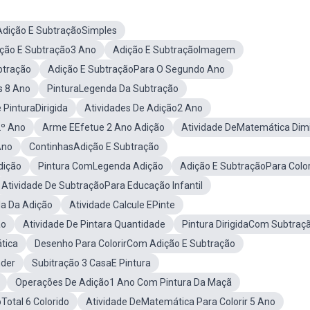
Adição E SubtraçãoSimples
ção E Subtração3 Ano
Adição E SubtraçãoImagem
btração
Adição E SubtraçãoPara O Segundo Ano
s 8 Ano
PinturaLegenda Da Subtração
 PinturaDirigida
Atividades De Adição2 Ano
2º Ano
Arme EEfetue 2 Ano Adição
Atividade DeMatemática Dimi
Ano
ContinhasAdição E Subtração
dição
Pintura ComLegenda Adição
Adição E SubtraçãoPara Color
Atividade De SubtraçãoPara Educação Infantil
a Da Adição
Atividade Calcule EPinte
ão
Atividade De Pintara Quantidade
Pintura DirigidaCom Subtraç
tica
Desenho Para ColorirCom Adição E Subtração
nder
Subitração 3 CasaE Pintura
Operações De Adição1 Ano Com Pintura Da Maçã
Total 6 Colorido
Atividade DeMatemática Para Colorir 5 Ano