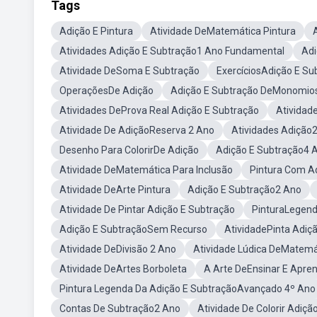
Tags
Adição E Pintura
Atividade DeMatemática Pintura
Atividades Adição E Subtração1 Ano Fundamental
Adi
Atividade DeSoma E Subtração
ExercíciosAdição E Su
OperaçõesDe Adição
Adição E Subtração DeMonomio
Atividades DeProva Real Adição E Subtração
Atividade
Atividade De AdiçãoReserva 2 Ano
Atividades Adição
Desenho Para ColorirDe Adição
Adição E Subtração4 
Atividade DeMatemática Para Inclusão
Pintura Com A
Atividade DeArte Pintura
Adição E Subtração2 Ano
Atividade De Pintar Adição E Subtração
PinturaLegend
Adição E SubtraçãoSem Recurso
AtividadePinta Adiç
Atividade DeDivisão 2 Ano
Atividade Lúdica DeMatemá
Atividade DeArtes Borboleta
A Arte DeEnsinar E Apre
Pintura Legenda Da Adição E SubtraçãoAvançado 4º Ano
Contas De Subtração2 Ano
Atividade De Colorir Adição