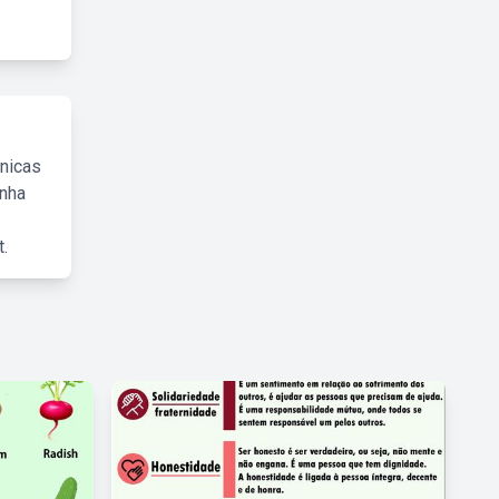
cnicas
inha
.