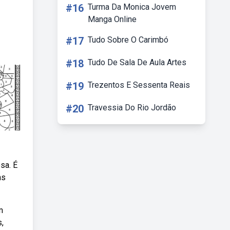
#16
Turma Da Monica Jovem
Manga Online
#17
Tudo Sobre O Carimbó
#18
Tudo De Sala De Aula Artes
#19
Trezentos E Sessenta Reais
#20
Travessia Do Rio Jordão
sa. É
ns
m
s,