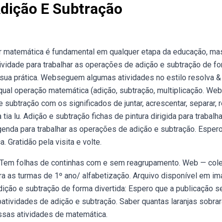
Adição E Subtração
r matemática é fundamental em qualquer etapa da educação, ma
tividade para trabalhar as operações de adição e subtração de f
 a sua prática. Webseguem algumas atividades no estilo resolva & 
qual operação matemática (adição, subtração, multiplicação. We
ubtração com os significados de juntar, acrescentar, separar, re
a lu. Adição e subtração fichas de pintura dirigida para trabalha
enda para trabalhar as operações de adição e subtração. Esper
a. Gratidão pela visita e volte.
r. Tem folhas de continhas com e sem reagrupamento. Web — col
para as turmas de 1º ano/ alfabetização. Arquivo disponível em 
ição e subtração de forma divertida: Espero que a publicação sej
ebatividades de adição e subtração. Saber quantas laranjas sobra
ossas atividades de matemática.