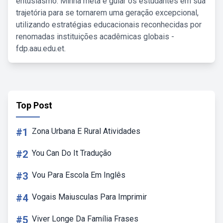
entusiasmo. Minha meta é guiar os estudantes em sua
trajetória para se tornarem uma geração excepcional,
utilizando estratégias educacionais reconhecidas por
renomadas instituições acadêmicas globais -
fdp.aau.edu.et.
Top Post
#1
Zona Urbana E Rural Atividades
#2
You Can Do It Tradução
#3
Vou Para Escola Em Inglês
#4
Vogais Maiusculas Para Imprimir
#5
Viver Longe Da Família Frases