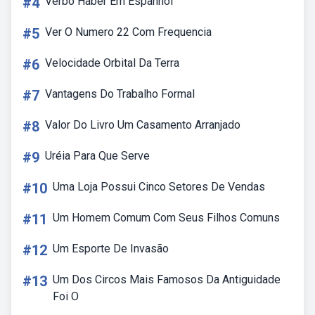
#4
Verbo Haber Em Espanhol
#5
Ver O Numero 22 Com Frequencia
#6
Velocidade Orbital Da Terra
#7
Vantagens Do Trabalho Formal
#8
Valor Do Livro Um Casamento Arranjado
#9
Uréia Para Que Serve
#10
Uma Loja Possui Cinco Setores De Vendas
#11
Um Homem Comum Com Seus Filhos Comuns
#12
Um Esporte De Invasão
#13
Um Dos Circos Mais Famosos Da Antiguidade
Foi O