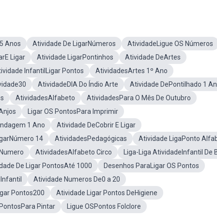
e5 Anos
Atividade De LigarNúmeros
AtividadeLigue OS Números
arE Ligar
Atividade LigarPontinhos
Atividade DeArtes
ividade InfantilLigar Pontos
AtividadesArtes 1º Ano
vidade30
AtividadeDIA Do Índio Arte
Atividade DePontilhado 1 A
os
AtividadesAlfabeto
AtividadesPara O Mês De Outubro
Anjos
Ligar OS PontosPara Imprimir
ondagem 1 Ano
Atividade DeCobrir E Ligar
LigarNúmero 14
AtividadesPedagógicas
Atividade LigaPonto Alfa
o Numero
AtividadesAlfabeto Circo
Liga-Liga AtividadeInfantil De 
idade De Ligar PontosAté 1000
Desenhos ParaLigar OS Pontos
Infantil
Atividade Numeros De0 a 20
igar Pontos200
Atividade Ligar Pontos DeHigiene
PontosPara Pintar
Ligue OSPontos Folclore