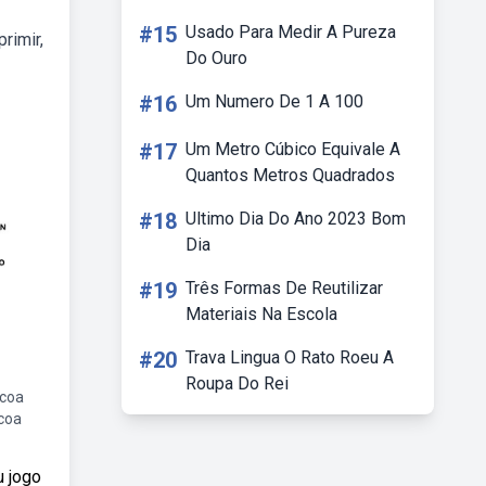
#15
Usado Para Medir A Pureza
rimir,
Do Ouro
#16
Um Numero De 1 A 100
#17
Um Metro Cúbico Equivale A
Quantos Metros Quadrados
#18
Ultimo Dia Do Ano 2023 Bom
Dia
#19
Três Formas De Reutilizar
Materiais Na Escola
#20
Trava Lingua O Rato Roeu A
Roupa Do Rei
scoa
coa
u jogo