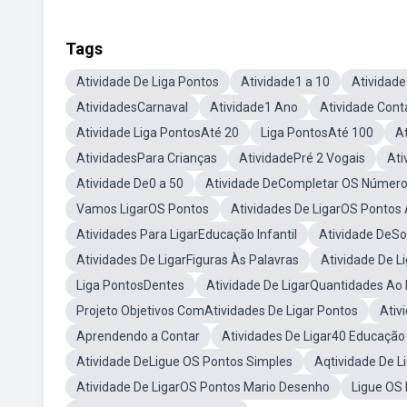
Tags
Atividade De Liga Pontos
Atividade1 a 10
Atividad
AtividadesCarnaval
Atividade1 Ano
Atividade Cont
Atividade Liga PontosAté 20
Liga PontosAté 100
At
AtividadesPara Crianças
AtividadePré 2 Vogais
Ati
Atividade De0 a 50
Atividade DeCompletar OS Númer
Vamos LigarOS Pontos
Atividades De LigarOS Pontos 
Atividades Para LigarEducação Infantil
Atividade DeS
Atividades De LigarFiguras Às Palavras
Atividade De 
Liga PontosDentes
Atividade De LigarQuantidades A
Projeto Objetivos ComAtividades De Ligar Pontos
Ativ
Aprendendo a Contar
Atividades De Ligar40 Educação 
Atividade DeLigue OS Pontos Simples
Aqtividade De L
Atividade De LigarOS Pontos Mario Desenho
Ligue OS 