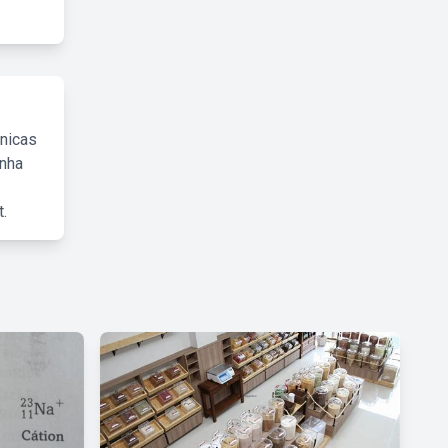
cnicas
inha
.