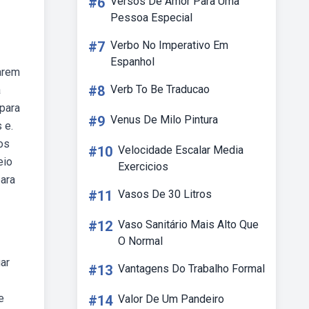
#6
Versos De Amor Para Uma
Pessoa Especial
#7
Verbo No Imperativo Em
Espanhol
zarem
#8
Verb To Be Traducao
a
 para
#9
Venus De Milo Pintura
 e.
os
#10
Velocidade Escalar Media
eio
Exercicios
para
#11
Vasos De 30 Litros
#12
Vaso Sanitário Mais Alto Que
O Normal
ar
#13
Vantagens Do Trabalho Formal
e
#14
Valor De Um Pandeiro