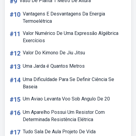
#9
Vaso De Planta 1 Metro De Altura
#10
Vantagens E Desvantagens Da Energia
Termoelétrica
#11
Valor Numérico De Uma Expressão Algébrica
Exercícios
#12
Valor Do Kimono De Jiu Jitsu
#13
Uma Jarda é Quantos Metros
#14
Uma Dificuldade Para Se Definir Ciência Se
Baseia
#15
Um Aviao Levanta Voo Sob Angulo De 20
#16
Um Aparelho Possui Um Resistor Com
Determinada Resistência Elétrica
#17
Tudo Sala De Aula Projeto De Vida