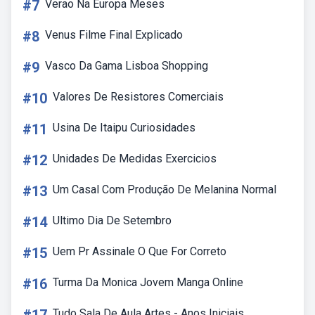
#7
Verao Na Europa Meses
#8
Venus Filme Final Explicado
#9
Vasco Da Gama Lisboa Shopping
#10
Valores De Resistores Comerciais
#11
Usina De Itaipu Curiosidades
#12
Unidades De Medidas Exercicios
#13
Um Casal Com Produção De Melanina Normal
#14
Ultimo Dia De Setembro
#15
Uem Pr Assinale O Que For Correto
#16
Turma Da Monica Jovem Manga Online
Tudo Sala De Aula Artes - Anos Iniciais