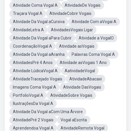
Atividade Coma Vogal A
AtividadeDe Vogais
Traçara Vogal A
AtividadeCobrir Vogais
Atividade Da Vogal aCursiva
Atividade Com aVogai A
AtividadeLetra A
AtividadesVogais Ligar
Atividade Da Vogal aPara Cubrir
Atividade a VogalO
CoordenaçãoVogal A
Atividade asVogais
Atividade Da Vogal aAranha
Palavras Coma Vogal A
AtividadesPré 4 Anos
Atividade asVogais 1 Ano
Atividade LúdicaVogal A
AatividadeVogal
AtividadeTracejado Vogais
AtividadeAbacaxi
Imagens Coma Vogal A
Atividade DasVogais
PortfolioVogal A
AtividadeSobre Vogais
IlustraçõesDa Vogal A
Atividade Da Vogal aCom Uma Árvore
AtividadePré 2 Vogais
Vogal aEscrita
Aprendendoa Vogal A
AtividadeRemota Vogal