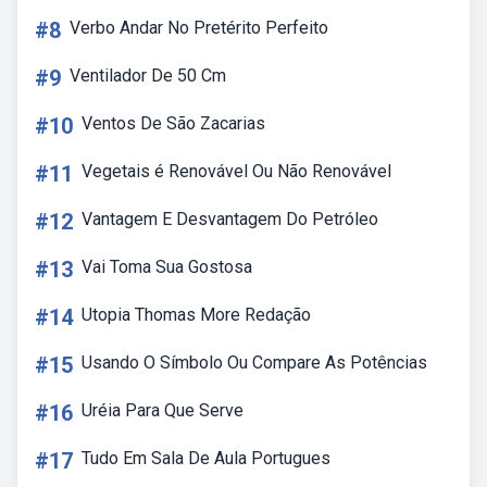
#8
Verbo Andar No Pretérito Perfeito
#9
Ventilador De 50 Cm
#10
Ventos De São Zacarias
#11
Vegetais é Renovável Ou Não Renovável
#12
Vantagem E Desvantagem Do Petróleo
#13
Vai Toma Sua Gostosa
#14
Utopia Thomas More Redação
#15
Usando O Símbolo Ou Compare As Potências
#16
Uréia Para Que Serve
#17
Tudo Em Sala De Aula Portugues