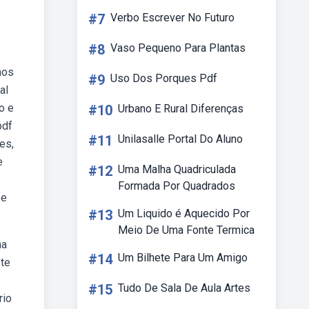
#7
Verbo Escrever No Futuro
#8
Vaso Pequeno Para Plantas
nos
#9
Uso Dos Porques Pdf
al
o e
#10
Urbano E Rural Diferenças
pdf
#11
Unilasalle Portal Do Aluno
es,
e
#12
Uma Malha Quadriculada
Formada Por Quadrados
 e
#13
Um Liquido é Aquecido Por
Meio De Uma Fonte Termica
ma
#14
Um Bilhete Para Um Amigo
ste
#15
Tudo De Sala De Aula Artes
rio