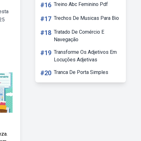
#16
Treino Abc Feminino Pdf
esta
#17
Trechos De Musicas Para Bio
b25
#18
Tratado De Comércio E
Navegação
#19
Transforme Os Adjetivos Em
Locuções Adjetivas
#20
Tranca De Porta Simples
eza.