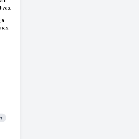
dem
ivas.
ja
rias.
er