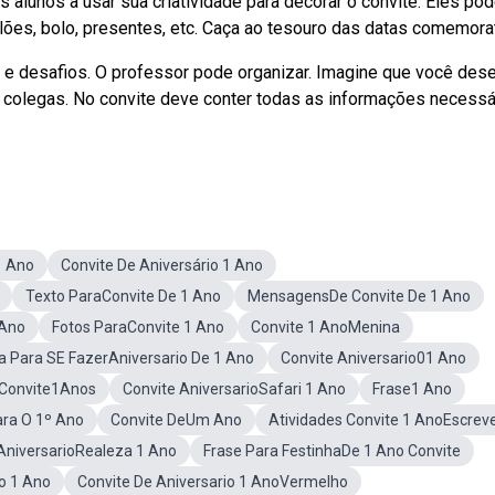
 alunos a usar sua criatividade para decorar o convite. Eles po
ões, bolo, presentes, etc. Caça ao tesouro das datas comemorat
 e desafios. O professor pode organizar. Imagine que você dese
 colegas. No convite deve conter todas as informações necessá
1 Ano
Convite De Aniversário 1 Ano
Texto ParaConvite De 1 Ano
MensagensDe Convite De 1 Ano
 Ano
Fotos ParaConvite 1 Ano
Convite 1 AnoMenina
ta Para SE FazerAniversario De 1 Ano
Convite Aniversario01 Ano
Convite1Anos
Convite AniversarioSafari 1 Ano
Frase1 Ano
ara O 1º Ano
Convite DeUm Ano
Atividades Convite 1 AnoEscrev
AniversarioRealeza 1 Ano
Frase Para FestinhaDe 1 Ano Convite
o 1 Ano
Convite De Aniversario 1 AnoVermelho