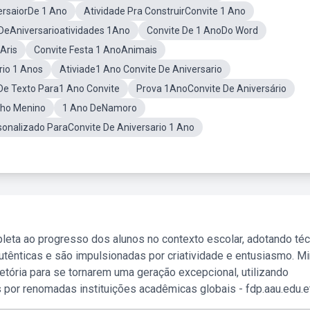
ersaiorDe 1 Ano
Atividade Pra ConstruirConvite 1 Ano
DeAniversarioatividades 1Ano
Convite De 1 AnoDo Word
Aris
Convite Festa 1 AnoAnimais
rio 1 Anos
Ativiade1 Ano Convite De Aniversario
De Texto Para1 Ano Convite
Prova 1AnoConvite De Aniversário
nho Menino
1 Ano DeNamoro
sonalizado ParaConvite De Aniversario 1 Ano
leta ao progresso dos alunos no contexto escolar, adotando té
tênticas e são impulsionadas por criatividade e entusiasmo. M
etória para se tornarem uma geração excepcional, utilizando
 por renomadas instituições acadêmicas globais - fdp.aau.edu.et