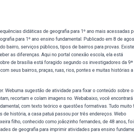
quências didáticas de geografia para 1º ano mais acessadas p
ografia para 1º ano ensino fundamental. Publicado em 8 de ago
o bairro, serviços públicos, tipos de bairros para provas. Exist
er as diferenças. Aqui no portal conexão escola, ela está
nobre de brasília está foragido segundo os investigadores da 9ª 
om seus bairros, praças, ruas, rios, pontes e muitas histórias a
r. Webuma sugestão de atividade para fixar o conteúdo sobre o
pintam, recortam e colam imagens no. Webabaixo, você encontrará
damental, com texto teórico e questões formativas. Tudo muito f
s de história, a casa patuá passou por três endereços. Webo
xeira filho, conhecido como joãozinho fernandes, de 48 anos, foi
dades de geografia para imprimir atividades para ensino fundame