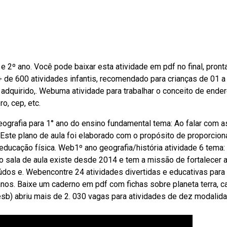
 2º ano. Você pode baixar esta atividade em pdf no final, pront
 de 600 atividades infantis, recomendado para crianças de 01 a
 adquirido,. Webuma atividade para trabalhar o conceito de ende
o, cep, etc.
eografia para 1° ano do ensino fundamental tema: Ao falar com a
. Este plano de aula foi elaborado com o propósito de proporcion
educação física. Web1º ano geografia/história atividade 6 tema:
o sala de aula existe desde 2014 e tem a missão de fortalecer 
dos e. Webencontre 24 atividades divertidas e educativas para
nos. Baixe um caderno em pdf com fichas sobre planeta terra, ca
sb) abriu mais de 2. 030 vagas para atividades de dez modalid