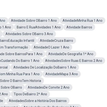
 Ano
Atividade Sobre OBairro 1 Ano
AtividadeMinha Rua 1 Ano
o 1 Ano
Bairro E RuaAtividades 1 Ano
Atividade Bairros
Atividades Sobre OBairro 3 Ano
BairroEducação Infantil
AtividadeCruza Bairro
oEm Transformação
AtividadeO Lazer 1 Ano
ade Sobre BairrosPara 1 Ano
AtividadeDe Geografia 1º Ano
oCuidando Do Bairro 1 Ano
AtividadesSobre Ruas E Bairros 2 Ano
rcial
Atividades De Localização DoBairro 1 Ano
Com Minha Rua Para 1 Ano
AtividadeMapa 3 Ano
 Sobre O BairroTem Historia
 Sobre OBairro
AtividadesDe Convite 2 Ano
2 Ano
Tipos DeBairro 2º Ano
de
AtividadesSobre a História Dos Bairros