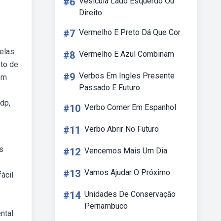
#6
Vesícula Lado Esquerdo Ou
Direito
#7
Vermelho E Preto Dá Que Cor
elas
#8
Vermelho E Azul Combinam
sto de
#9
Verbos Em Ingles Presente
em
Passado E Futuro
dp,
#10
Verbo Comer Em Espanhol
#11
Verbo Abrir No Futuro
s
#12
Vencemos Mais Um Dia
#13
Vamos Ajudar O Próximo
ácil
#14
Unidades De Conservação
Pernambuco
ntal