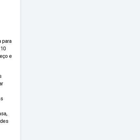
a para
 10
reço e
s
ar
as
sa,.
ades