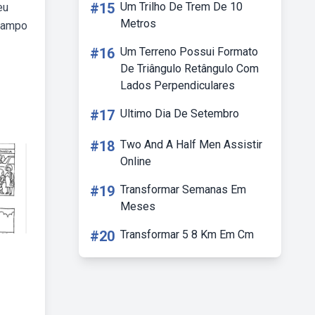
#15
Um Trilho De Trem De 10
eu
Metros
 campo
#16
Um Terreno Possui Formato
De Triângulo Retângulo Com
Lados Perpendiculares
#17
Ultimo Dia De Setembro
#18
Two And A Half Men Assistir
Online
#19
Transformar Semanas Em
Meses
#20
Transformar 5 8 Km Em Cm