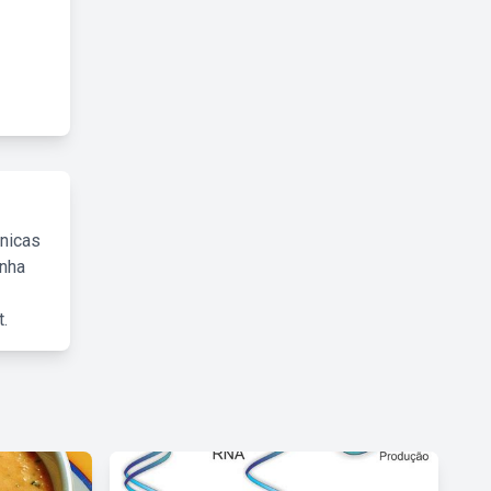
cnicas
inha
.