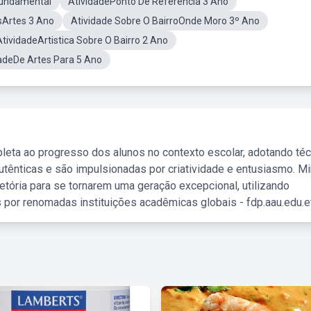
Fundamental
AtividadePonto De Referência 3 Ano
sArtes 3 Ano
Atividade Sobre O BairroOnde Moro 3º Ano
AtividadeArtistica Sobre O Bairro 2 Ano
adeDe Artes Para 5 Ano
leta ao progresso dos alunos no contexto escolar, adotando té
tênticas e são impulsionadas por criatividade e entusiasmo. M
etória para se tornarem uma geração excepcional, utilizando
 por renomadas instituições acadêmicas globais - fdp.aau.edu.et