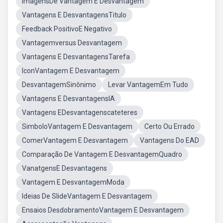
ImagensDe Vantagem E Desvantagem
Vantagens E DesvantagensTitulo
Feedback PositivoE Negativo
Vantagemversus Desvantagem
Vantagens E DesvantagensTarefa
IconVantagem E Desvantagem
DesvantagemSinônimo
Levar VantagemEm Tudo
Vantagens E DesvantagensIA
Vantagens EDesvantagenscateteres
SimboloVantagem E Desvantagem
Certo Ou Errado
ComerVantagem E Desvantagem
Vantagens Do EAD
Comparação De Vantagem E DesvantagemQuadro
VanatgensE Desvantagens
Vantagem E DesvantagemModa
Ideias De SlideVantagem E Desvantagem
Ensaios DesdobramentoVantagem E Desvantagem