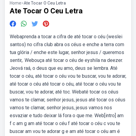
Home
>
Ate Tocar O Ceu Letra
Ate Tocar O Ceu Letra
Webaprenda a tocar a cifra de até tocar o céu (weslei
santos) no cifra club abra os céus e enche a terra com
tua glória / enche este lugar, senhor jesus / queremos
sentir,. Webouça até tocar o céu de eyshila na deezer.
Jeová raá, o deus que eu amo, deus se lembra. Até
tocar o céu, até tocar o céu vou te buscar, vou te adorar,
até tocar o céu até tocar o céu, até tocar o céu vou te
buscar, vou te adorar, até toc. Webaté tocar os céus
vamos te clamar, senhor jesus, jesus até tocar os céus
vamos te clamar, senhor jesus, jesus vamos nos
esvaziar e tudo deixar lá fora o que me. Web[intro] am
f c am g am até tocar o céu f até tocar o céu c vou te
buscar am vou te adorar g e am até tocar o céu am é