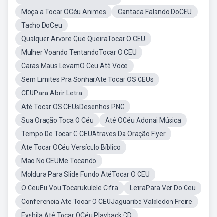
Moça a Tocar OCéu Animes
Cantada Falando DoCEU
Tacho DoCeu
Qualquer Arvore Que QueiraTocar O CEU
Mulher Voando TentandoTocar O CEU
Caras Maus LevamO Ceu Até Voce
Sem Limites Pra SonharAte Tocar OS CEUs
CEUPara Abrir Letra
Até Tocar OS CEUsDesenhos PNG
Sua Oração Toca O Céu
Até OCéu Adonai Música
Tempo De Tocar O CEUAtraves Da Oração Flyer
Até Tocar OCéu Versículo Bíblico
Mao No CEUMe Tocando
Moldura Para Slide Fundo AtéTocar O CEU
O CeuEu Vou Tocarukulele Cifra
LetraPara Ver Do Ceu
Conferencia Ate Tocar O CEUJaguaribe Valcledon Freire
Eyshila Até Tocar OCéu Playback CD