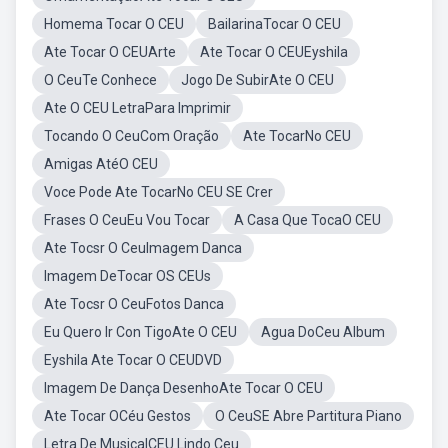
Homema Tocar O CEU
BailarinaTocar O CEU
Ate Tocar O CEUArte
Ate Tocar O CEUEyshila
O CeuTe Conhece
Jogo De SubirAte O CEU
Ate O CEU LetraPara Imprimir
Tocando O CeuCom Oração
Ate TocarNo CEU
Amigas AtéO CEU
Voce Pode Ate TocarNo CEU SE Crer
Frases O CeuEu Vou Tocar
A Casa Que TocaO CEU
Ate Tocsr O CeuImagem Danca
Imagem DeTocar OS CEUs
Ate Tocsr O CeuFotos Danca
Eu Quero Ir Con TigoAte O CEU
Agua DoCeu Album
Eyshila Ate Tocar O CEUDVD
Imagem De Dança DesenhoAte Tocar O CEU
Ate Tocar OCéu Gestos
O CeuSE Abre Partitura Piano
Letra De MusicalCEU Lindo Ceu