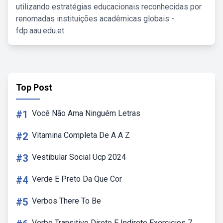
utilizando estratégias educacionais reconhecidas por
renomadas instituições acadêmicas globais -
fdp.aau.edu.et.
Top Post
#1
Você Não Ama Ninguém Letras
#2
Vitamina Completa De A A Z
#3
Vestibular Social Ucp 2024
#4
Verde E Preto Da Que Cor
#5
Verbos There To Be
Verbo Transitivo Direto E Indireto Exercicios 7