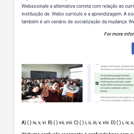
Webassinale a alternativa correta com relação ao cur
instituição de. Webo currículo e a aprendizagem. A e
também é um cenário de socialização da mudança. Web
For more infor
A) ( ) iv, v, vi. B) ( ) vii, viii. C) ( ) i, ii, iii, v, viii. D) ( ) i, iv, v, 