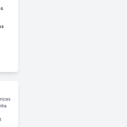
s.
os
cnicas
inha
.