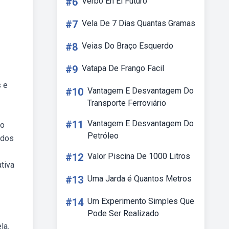
#6
Verbo En El Futuro
#7
Vela De 7 Dias Quantas Gramas
#8
Veias Do Braço Esquerdo
#9
Vatapa De Frango Facil
s e
#10
Vantagem E Desvantagem Do
Transporte Ferroviário
#11
Vantagem E Desvantagem Do
lo
Petróleo
ados
#12
Valor Piscina De 1000 Litros
ativa
#13
Uma Jarda é Quantos Metros
#14
Um Experimento Simples Que
Pode Ser Realizado
la.