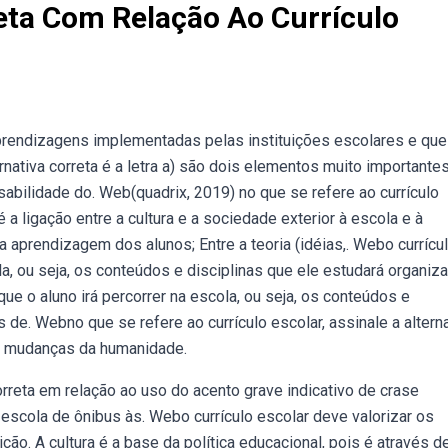
reta Com Relação Ao Currículo
prendizagens implementadas pelas instituições escolares e que
nativa correta é a letra a) são dois elementos muito importante
bilidade do. Web(quadrix, 2019) no que se refere ao currículo
é a ligação entre a cultura e a sociedade exterior à escola e à
 aprendizagem dos alunos; Entre a teoria (idéias,. Webo currícu
cola, ou seja, os conteúdos e disciplinas que ele estudará organiz
que o aluno irá percorrer na escola, ou seja, os conteúdos e
 de. Webno que se refere ao currículo escolar, assinale a altern
s mudanças da humanidade.
 correta em relação ao uso do acento grave indicativo de crase
a escola de ônibus às. Webo currículo escolar deve valorizar os
ão. A cultura é a base da política educacional, pois é através de