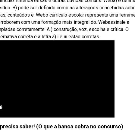
rículo. Entenda essas e outras dúvidas comuns. Weba) é defini
víduo. B) pode ser definido como as alterações concebidas sob
inas, conteúdos e. Webo currículo escolar representa uma ferram
orroborem com uma formação mais integral do. Webassinale a
ladas corretamente. A ) construção, voz, escolha e crítica. O
nativa correta é a letra a) i e iii estão corretas.
 precisa saber! (O que a banca cobra no concurso)