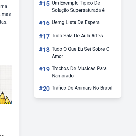
#15
Um Exemplo Tipico De
 uma
Solução Supersaturada é
r, mas
tas:
#16
Uemg Lista De Espera
#17
Tudo Sala De Aula Artes
#18
Tudo O Que Eu Sei Sobre O
Amor
#19
Trechos De Musicas Para
Namorado
#20
Tráfico De Animais No Brasil