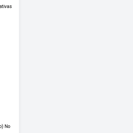
ativas
 b) No