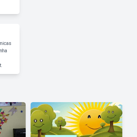
cnicas
inha
.