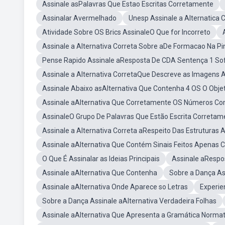
Assinale asPalavras Que Estao Escritas Corretamente
Assinalar Avermelhado
Unesp Assinale a Alternatica 
Atividade Sobre OS Brics AssinaleO Que for Incorreto
Assinale a Alternativa Correta Sobre aDe Formacao Na P
Pense Rapido Assinale aResposta De CDA Sentença 1 So
Assinale a Alternativa CorretaQue Descreve as Imagens 
Assinale Abaixo asAlternativa Que Contenha 4 OS O Obje
Assinale aAlternativa Que Corretamente OS Números Co
AssinaleO Grupo De Palavras Que Estão Escrita Corretame
Assinale a Alternativa Correta aRespeito Das Estruturas 
Assinale aAlternativa Que Contém Sinais Feitos Apenas
O Que É Assinalar as Ideias Principais
Assinale aRespo
Assinale aAlternativa Que Contenha
Sobre a Dança As
Assinale aAlternativa Onde Aparece so Letras
Experie
Sobre a Dança Assinale aAlternativa Verdadeira Folhas
Assinale aAlternativa Que Apresenta a Gramática Normat