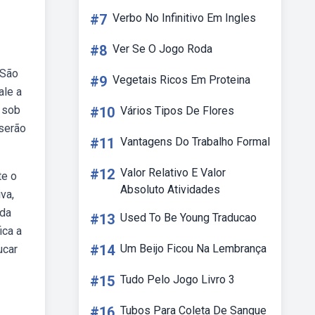
#7
Verbo No Infinitivo Em Ingles
#8
Ver Se O Jogo Roda
 São
#9
Vegetais Ricos Em Proteina
ale a
s sob
#10
Vários Tipos De Flores
 serão
#11
Vantagens Do Trabalho Formal
#12
Valor Relativo E Valor
te o
Absoluto Atividades
va,
 da
#13
Used To Be Young Traducao
ica a
#14
Um Beijo Ficou Na Lembrança
ucar
#15
Tudo Pelo Jogo Livro 3
#16
Tubos Para Coleta De Sangue