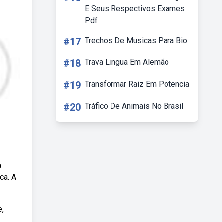
E Seus Respectivos Exames
Pdf
#17
Trechos De Musicas Para Bio
#18
Trava Lingua Em Alemão
#19
Transformar Raiz Em Potencia
#20
Tráfico De Animais No Brasil
a
ca. A
e,
é