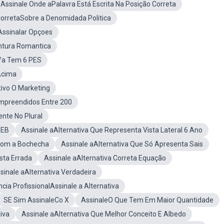
Assinale Onde aPalavra Está Escrita Na Posição Correta
CorretaSobre a Denomidada Politica
Assinalar Opçoes
intura Romantica
fa Tem 6 PES
Acima
tivo O Marketing
mpreendidos Entre 200
nte No Plural
AEB
Assinale aAlternativa Que Representa Vista Lateral 6 Ano
 Com a Bochecha
Assinale aAlternativa Que Só Apresenta Sais
sta Errada
Assinale aAlternativa Correta Equação
sinale aAlternativa Verdadeira
ncia ProfissionalAssinale a Alternativa
SE Sim AssinaleCo X
AssinaleO Que Tem Em Maior Quantidade
iva
Assinale aAlternativa Que Melhor Conceito E Albedo