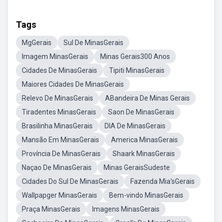
Tags
MgGerais
Sul De MinasGerais
Imagem MinasGerais
Minas Gerais300 Anos
Cidades De MinasGerais
Tipiti MinasGerais
Maiores Cidades De MinasGerais
Relevo De MinasGerais
ABandeira De Minas Gerais
Tiradentes MinasGerais
Saon De MinasGerais
Brasilinha MinasGerais
DIA De MinasGerais
Mansão Em MinasGerais
America MinasGerais
Província De MinasGerais
Shaark MinasGerais
Naçao De MinasGerais
Minas GeraisSudeste
Cidades Do Sul De MinasGerais
Fazenda Mia'sGerais
Wallpapger MinasGerais
Bem-vindo MinasGerais
Praça MinasGerais
Imagens MinasGerais