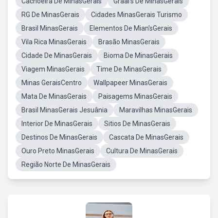
Cachoeira De MinasGerais
Graal's De MinasGerais
RG De MinasGerais
Cidades MinasGerais Turismo
Brasil MinasGerais
Elementos De Mian'sGerais
Vila Rica MinasGerais
Brasão MinasGerais
Cidade De MinasGerais
Bioma De MinasGerais
Viagem MinasGerais
Time De MinasGerais
Minas GeraisCentro
Wallpapeer MinasGerais
Mata De MinasGerais
Paisagems MinasGerais
Brasil MinasGerais Jesuânia
Maravilhas MinasGerais
Interior De MinasGerais
Sitios De MinasGerais
Destinos De MinasGerais
Cascata De MinasGerais
Ouro Preto MinasGerais
Cultura De MinasGerais
Região Norte De MinasGerais