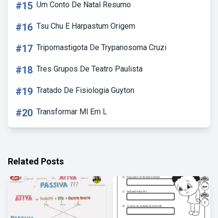
#15
Um Conto De Natal Resumo
#16
Tsu Chu E Harpastum Origem
#17
Tripomastigota De Trypanosoma Cruzi
#18
Tres Grupos De Teatro Paulista
#19
Tratado De Fisiologia Guyton
#20
Transformar Ml Em L
Related Posts