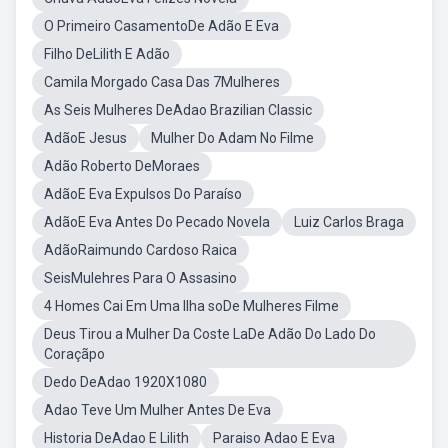
O Primeiro CasamentoDe Adão E Eva
Filho DeLilith E Adão
Camila Morgado Casa Das 7Mulheres
As Seis Mulheres DeAdao Brazilian Classic
AdãoE Jesus
Mulher Do Adam No Filme
Adão Roberto DeMoraes
AdãoE Eva Expulsos Do Paraíso
AdãoE Eva Antes Do Pecado Novela
Luiz Carlos Braga
AdãoRaimundo Cardoso Raica
SeisMulehres Para O Assasino
4 Homes Cai Em Uma Ilha soDe Mulheres Filme
Deus Tirou a Mulher Da Coste LaDe Adão Do Lado Do
Coraçãpo
Dedo DeAdao 1920X1080
Adao Teve Um Mulher Antes De Eva
Historia DeAdao E Lilith
Paraiso Adao E Eva