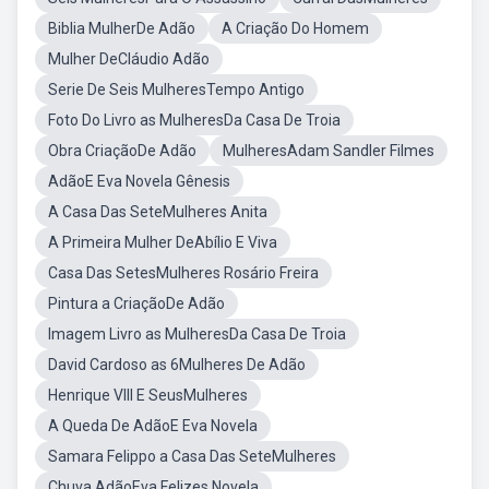
Biblia MulherDe Adão
A Criação Do Homem
Mulher DeCláudio Adão
Serie De Seis MulheresTempo Antigo
Foto Do Livro as MulheresDa Casa De Troia
Obra CriaçãoDe Adão
MulheresAdam Sandler Filmes
AdãoE Eva Novela Gênesis
A Casa Das SeteMulheres Anita
A Primeira Mulher DeAbílio E Viva
Casa Das SetesMulheres Rosário Freira
Pintura a CriaçãoDe Adão
Imagem Livro as MulheresDa Casa De Troia
David Cardoso as 6Mulheres De Adão
Henrique VIII E SeusMulheres
A Queda De AdãoE Eva Novela
Samara Felippo a Casa Das SeteMulheres
Chuva AdãoEva Felizes Novela