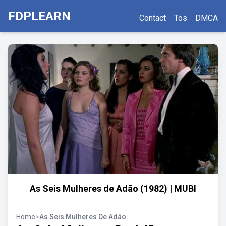
FDPLEARN
Contact
Tos
DMCA
As Seis Mulheres de Adão (1982) | MUBI
Home
>
As Seis Mulheres De Adão