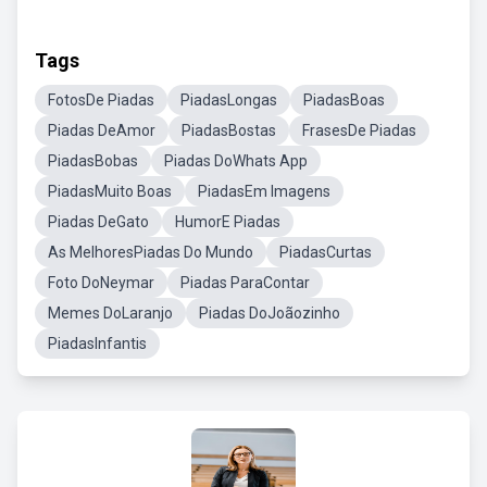
Tags
FotosDe Piadas
PiadasLongas
PiadasBoas
Piadas DeAmor
PiadasBostas
FrasesDe Piadas
PiadasBobas
Piadas DoWhats App
PiadasMuito Boas
PiadasEm Imagens
Piadas DeGato
HumorE Piadas
As MelhoresPiadas Do Mundo
PiadasCurtas
Foto DoNeymar
Piadas ParaContar
Memes DoLaranjo
Piadas DoJoãozinho
PiadasInfantis