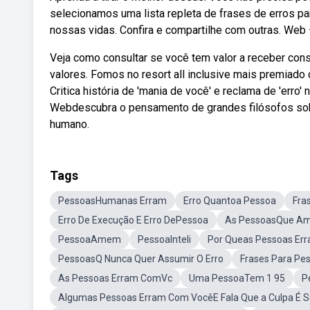
selecionamos uma lista repleta de frases de erros pa
nossas vidas. Confira e compartilhe com outras. Web
Veja como consultar se você tem valor a receber con
valores. Fomos no resort all inclusive mais premiado 
Critica história de 'mania de você' e reclama de 'err
Webdescubra o pensamento de grandes filósofos sobr
humano.
Tags
PessoasHumanas Erram
Erro Quantoa Pessoa
Fra
Erro De Execução E Erro DePessoa
As PessoasQue A
PessoaAmem
PessoaInteli
Por Queas Pessoas Er
PessoasQ Nunca Quer Assumir O Erro
Frases Para P
As Pessoas Erram ComVc
Uma PessoaTem 1 95
P
Algumas Pessoas Erram Com VocêE Fala Que a Culpa É 