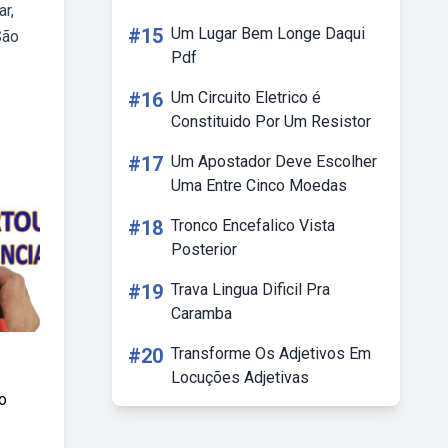
r,
#15
Um Lugar Bem Longe Daqui
São
Pdf
#16
Um Circuito Eletrico é
Constituido Por Um Resistor
#17
Um Apostador Deve Escolher
Uma Entre Cinco Moedas
#18
Tronco Encefalico Vista
Posterior
#19
Trava Lingua Dificil Pra
Caramba
#20
Transforme Os Adjetivos Em
Locuções Adjetivas
o