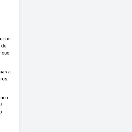
er os
, de
r que
uas a
ros.
ouco
!
o