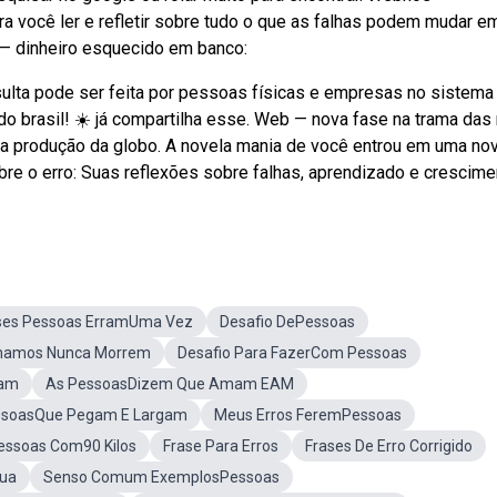
ra você ler e refletir sobre tudo o que as falhas podem mudar e
 — dinheiro esquecido em banco:
sulta pode ser feita por pessoas físicas e empresas no sistema
do brasil! ☀️ já compartilha esse. Web — nova fase na trama das
o' na produção da globo. A novela mania de você entrou em uma nov
e o erro: Suas reflexões sobre falhas, aprendizado e crescime
ses Pessoas ErramUma Vez
Desafio DePessoas
mamos Nunca Morrem
Desafio Para FazerCom Pessoas
ram
As PessoasDizem Que Amam EAM
essoasQue Pegam E Largam
Meus Erros FeremPessoas
essoas Com90 Kilos
Frase Para Erros
Frases De Erro Corrigido
Sua
Senso Comum ExemplosPessoas