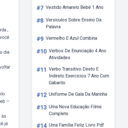
#7
Vestido Amarelo Bebê 1 Ano
#8
Versiculos Sobre Ensino Da
Palavra
rda ,
 você
#9
Vermelho E Azul Combina
#10
Verbos De Enunciação 4 Ano
u dia
Atividades
oltar
#11
Verbo Transitivo Direto E
Indireto Exercicios 7 Ano Com
Gabarito
elo
#12
Uniforme De Gala Da Marinha
Web —
#13
Uma Nova Educação Filme
Completo
s às
ê já
#14
Uma Família Feliz Livro Pdf