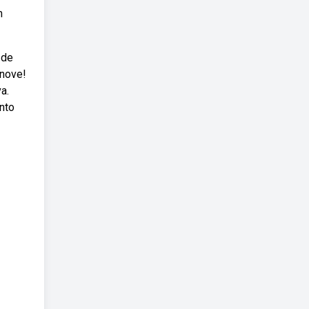
m
 de
 nove!
a.
nto