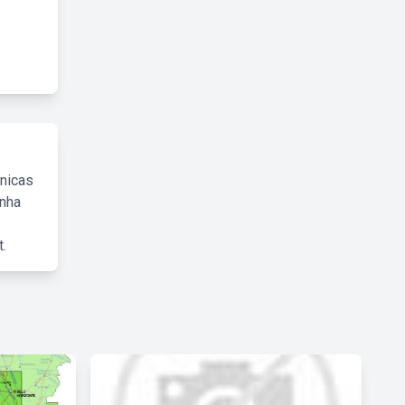
cnicas
inha
.