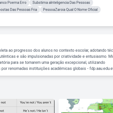
anco Poema Erro
Substima aInteligencia Das Pessoas
stas Das Pessoas Fria
PessoaZaroia Qual O Nome Oficial
leta ao progresso dos alunos no contexto escolar, adotando té
tênticas e são impulsionadas por criatividade e entusiasmo. M
etória para se tornarem uma geração excepcional, utilizando
 por renomadas instituições acadêmicas globais - fdp.aau.edu.et