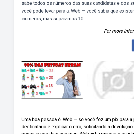
sabe todos os números das suas candidatas e dos seu
você pode levar para a. Web — você sabia que existe
inúmeros, mas separamos 10:
For more infor
Uma boa pessoa é. Web — se você fez um pix para a p
destinatário e explicar o erro, solicitando a devolução
pensava nos dias que meu. Web — há maneiras saudá