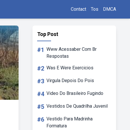
Contact
Tos
DMCA
Top Post
#1
Www Acessaber Com Br
Respostas
#2
Was E Were Exercicios
#3
Virgula Depois Do Pois
#4
Video Do Brasileiro Fugindo
#5
Vestidos De Quadrilha Juvenil
#6
Vestido Para Madrinha
Formatura