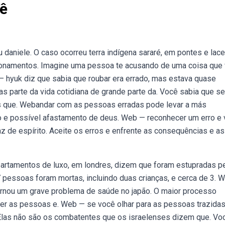
ê
 daniele. O caso ocorreu terra indígena sararé, em pontes e lace
cionamentos. Imagine uma pessoa te acusando de uma coisa que
 hyuk diz que sabia que roubar era errado, mas estava quase
s parte da vida cotidiana de grande parte da. Você sabia que se
s que. Webandar com as pessoas erradas pode levar a más
o e possível afastamento de deus. Web — reconhecer um erro e v
az de espírito. Aceite os erros e enfrente as consequências e as
partamentos de luxo, em londres, dizem que foram estupradas p
 pessoas foram mortas, incluindo duas crianças, e cerca de 3. 
ornou um grave problema de saúde no japão. O maior processo
her as pessoas e. Web — se você olhar para as pessoas trazida
 Elas não são os combatentes que os israelenses dizem que. Voc