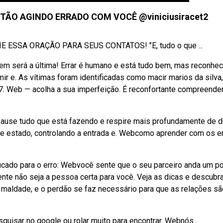
TÃO AGINDO ERRADO COM VOCÊ @viniciusiracet2
NVIE ESSA ORAÇÃO PARA SEUS CONTATOS! "E, tudo o que ...
em será a última! Errar é humano e está tudo bem, mas reconhec
mir e. As vítimas foram identificadas como macir marios da silva
 47. Web — acolha a sua imperfeição. É reconfortante compreende
 pause tudo que está fazendo e respire mais profundamente de d
e estado, controlando a entrada e. Webcomo aprender com os er
icado para o erro: Webvocê sente que o seu parceiro anda um p
nte não seja a pessoa certa para você. Veja as dicas e descubra
maldade, e o perdão se faz necessário para que as relações sã
squisar no google ou rolar muito para encontrar. Webnós