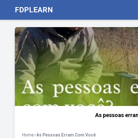
FDPLEARN
As pessoas erra
Home
>
As Pessoas Erram Com Você