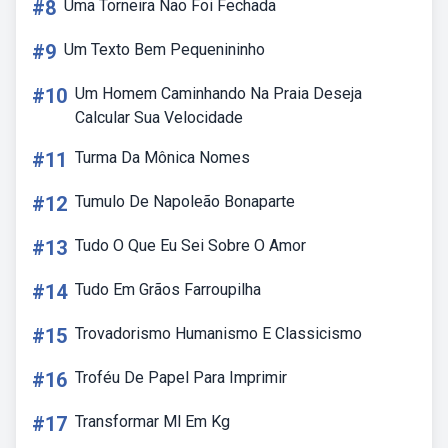
#8
Uma Torneira Nao Foi Fechada
#9
Um Texto Bem Pequenininho
#10
Um Homem Caminhando Na Praia Deseja
Calcular Sua Velocidade
#11
Turma Da Mônica Nomes
#12
Tumulo De Napoleão Bonaparte
#13
Tudo O Que Eu Sei Sobre O Amor
#14
Tudo Em Grãos Farroupilha
#15
Trovadorismo Humanismo E Classicismo
#16
Troféu De Papel Para Imprimir
#17
Transformar Ml Em Kg