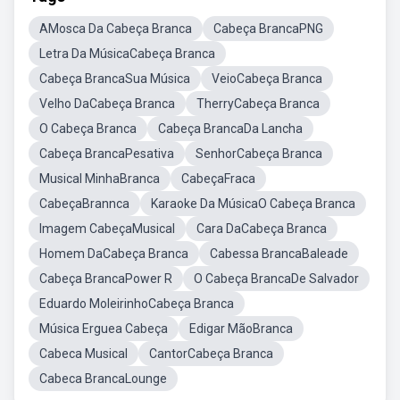
AMosca Da Cabeça Branca
Cabeça BrancaPNG
Letra Da MúsicaCabeça Branca
Cabeça BrancaSua Música
VeioCabeça Branca
Velho DaCabeça Branca
TherryCabeça Branca
O Cabeça Branca
Cabeça BrancaDa Lancha
Cabeça BrancaPesativa
SenhorCabeça Branca
Musical MinhaBranca
CabeçaFraca
CabeçaBrannca
Karaoke Da MúsicaO Cabeça Branca
Imagem CabeçaMusical
Cara DaCabeça Branca
Homem DaCabeça Branca
Cabessa BrancaBaleade
Cabeça BrancaPower R
O Cabeça BrancaDe Salvador
Eduardo MoleirinhoCabeça Branca
Música Erguea Cabeça
Edigar MãoBranca
Cabeca Musical
CantorCabeça Branca
Cabeca BrancaLounge