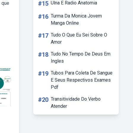
#15
Ulna E Radio Anatomia
o que
#16
Turma Da Monica Jovem
Manga Online
#17
Tudo O Que Eu Sei Sobre O
Amor
#18
Tudo No Tempo De Deus Em
Ingles
#19
Tubos Para Coleta De Sangue
E Seus Respectivos Exames
Pdf
#20
Transitividade Do Verbo
Atender