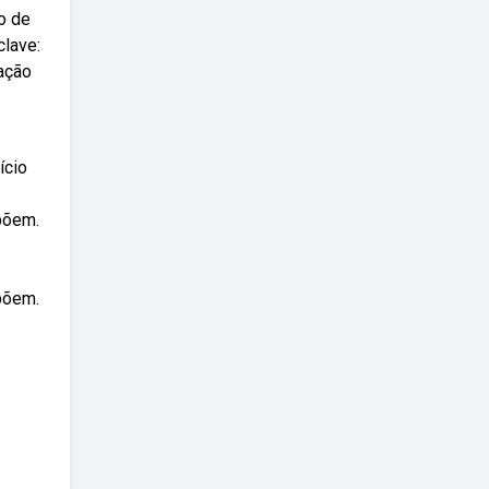
o de
clave:
ação
ício
põem.
põem.