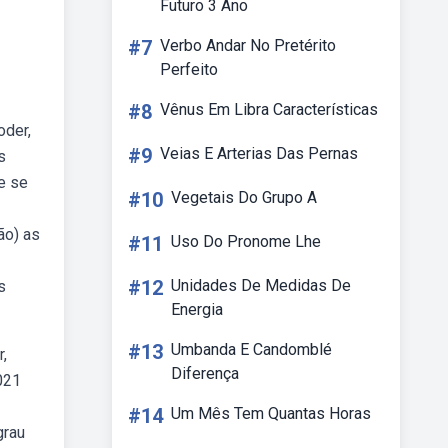
Futuro 3 Ano
#7
Verbo Andar No Pretérito
Perfeito
#8
Vênus Em Libra Características
oder,
#9
Veias E Arterias Das Pernas
s
e se
#10
Vegetais Do Grupo A
ão) as
#11
Uso Do Pronome Lhe
#12
Unidades De Medidas De
s
Energia
#13
Umbanda E Candomblé
,
Diferença
021
#14
Um Mês Tem Quantas Horas
grau