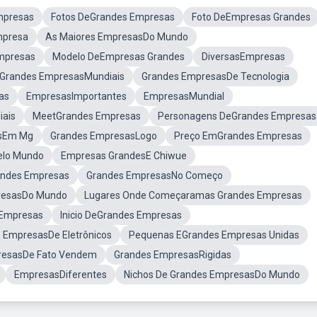
mpresas
Fotos DeGrandes Empresas
Foto DeEmpresas Grandes
mpresa
As Maiores EmpresasDo Mundo
mpresas
Modelo DeEmpresas Grandes
DiversasEmpresas
Grandes EmpresasMundiais
Grandes EmpresasDe Tecnologia
as
EmpresasImportantes
EmpresasMundial
ais
MeetGrandes Empresas
Personagens DeGrandes Empresas
asEm Mg
Grandes EmpresasLogo
Preço EmGrandes Empresas
elo Mundo
Empresas GrandesE Chiwue
randes Empresas
Grandes EmpresasNo Começo
presasDo Mundo
Lugares Onde Começaramas Grandes Empresas
 Empresas
Inicio DeGrandes Empresas
 EmpresasDe Eletrônicos
Pequenas EGrandes Empresas Unidas
resasDe Fato Vendem
Grandes EmpresasRigidas
EmpresasDiferentes
Nichos De Grandes EmpresasDo Mundo