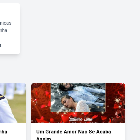
cnicas
inha
.
nha
Um Grande Amor Não Se Acaba
Assim