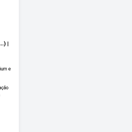
) |
mium e
ação
m