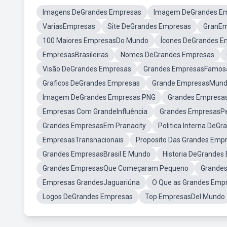
Imagens DeGrandes Empresas
Imagem DeGrandes E
VariasEmpresas
Site DeGrandes Empresas
GranE
100 Maiores EmpresasDo Mundo
Ícones DeGrandes E
EmpresasBrasileiras
Nomes DeGrandes Empresas
Visão DeGrandes Empresas
Grandes EmpresasFamos
Graficos DeGrandes Empresas
Grande EmpresasMundi
Imagem DeGrandes Empresas PNG
Grandes Empres
Empresas Com GrandeInfluência
Grandes EmpresasP
Grandes EmpresasEm Pranacity
Politica Interna DeG
EmpresasTransnacionais
Proposito Das Grandes Em
Grandes EmpresasBrasil E Mundo
Historia DeGrandes
Grandes EmpresasQue Começaram Pequeno
Grandes
Empresas GrandesJaguariúna
O Que as Grandes Emp
Logos DeGrandes Empresas
Top EmpresasDel Mundo