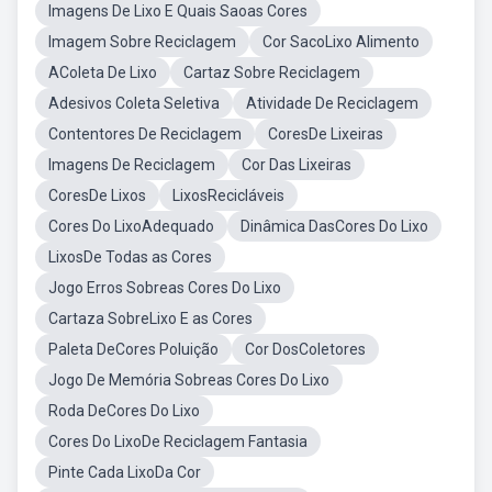
Imagens De Lixo E Quais Saoas Cores
Imagem Sobre Reciclagem
Cor SacoLixo Alimento
AColeta De Lixo
Cartaz Sobre Reciclagem
Adesivos Coleta Seletiva
Atividade De Reciclagem
Contentores De Reciclagem
CoresDe Lixeiras
Imagens De Reciclagem
Cor Das Lixeiras
CoresDe Lixos
LixosRecicláveis
Cores Do LixoAdequado
Dinâmica DasCores Do Lixo
LixosDe Todas as Cores
Jogo Erros Sobreas Cores Do Lixo
Cartaza SobreLixo E as Cores
Paleta DeCores Poluição
Cor DosColetores
Jogo De Memória Sobreas Cores Do Lixo
Roda DeCores Do Lixo
Cores Do LixoDe Reciclagem Fantasia
Pinte Cada LixoDa Cor