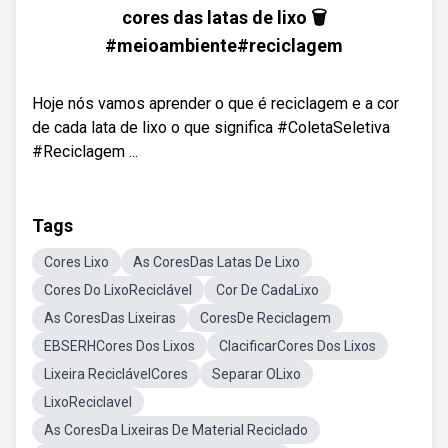
cores das latas de lixo 🗑
#meioambiente#reciclagem
Hoje nós vamos aprender o que é reciclagem e a cor
de cada lata de lixo o que significa #ColetaSeletiva
#Reciclagem ...
Tags
Cores Lixo
As CoresDas Latas De Lixo
Cores Do LixoReciclável
Cor De CadaLixo
As CoresDas Lixeiras
CoresDe Reciclagem
EBSERHCores Dos Lixos
ClacificarCores Dos Lixos
Lixeira ReciclávelCores
Separar OLixo
LixoReciclavel
As CoresDa Lixeiras De Material Reciclado