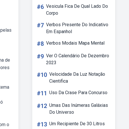
#6
Vesicula Fica De Qual Lado Do
Corpo
#7
Verbos Presente Do Indicativo
 pelas
Em Espanhol
#8
Verbos Modais Mapa Mental
#9
Ver O Calendário De Dezembro
ha de
2023
vores
#10
Velocidade Da Luz Notação
Cientifica
stema
#11
Uso Da Crase Para Concurso
só
#12
Umas Das Inúmeras Galáxias
Do Universo
#13
Um Recipiente De 30 Litros
com o