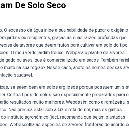
tam De Solo Seco
. O excesso de água inibe a sua habilidade de puxar o oxigênio
em jardins ou recipientes, graças às suas raízes profundas que
cisa de árvores que deem frutos para cultivar em solo do tipo
ies! O meu verde jardim trouxe. Webpara o plantio de árvores
o de gado ou aves, que é comercializado em sacos. Também farin
e muito na sua região? Nesse caso, anote os nomes dessas ár
entação saudável.
eixas, se saem bem em solos argilosos porque possuem um si
ser. Certos tipos de solos são especialmente preparados para o
 darão resultados muito melhores. Webassim como a romãzeira, 
co. Não precisa estar sob a luz direta do sol, mas os galhos
 do instituto agronômico (iac), recomenda que sejam plantadas
dades. Webescolha as espécies de árvores frutíferas de acordo 