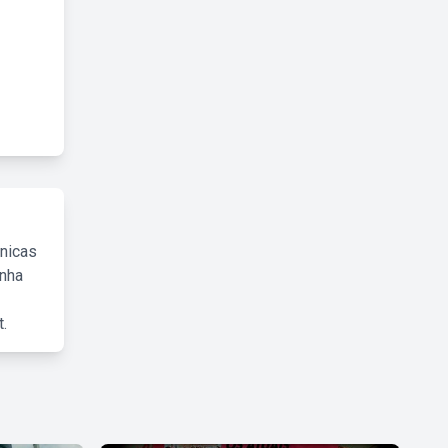
cnicas
inha
.