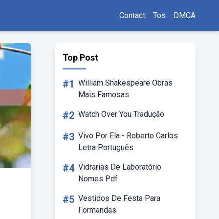
Contact
Tos
DMCA
Top Post
#1
William Shakespeare Obras
Mais Famosas
#2
Watch Over You Tradução
#3
Vivo Por Ela - Roberto Carlos
Letra Português
#4
Vidrarias De Laboratório
Nomes Pdf
#5
Vestidos De Festa Para
Formandas