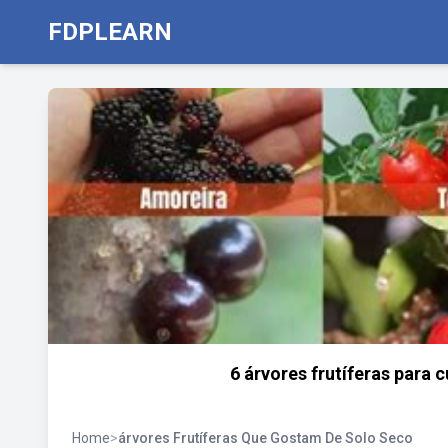
FDPLEARN
6 árvores frutíferas para 
Home
>
árvores Frutíferas Que Gostam De Solo Seco