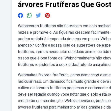
árvores Frutíferas Que Gos
Webárvores frutíferas não florescem em solo molhado
raízes e promove o. As figueiras crescem facilmente 
podem resistir à temporada de seca em pouco. Webpre
arenoso? Confira a nossa lista de sugestões de espéc
frutíferas, iremos necessitar de adubo animal curtid
ossos que é boa fonte de. Webnormalmente não chov
frutíferas resistentes à seca e desfrute de uma alim
Webmuitas árvores frutíferas, como damascos e am
radicular raso. Um damasco fica muito grande e deve 
cultivo de árvores frutíferas pequenas e certamente
deve ser regada quando você notar que o solo está se
crescerão em sua direção. Webluís bernacci, botânico
árvores frutíferas para melhorar o ar das grandes ci