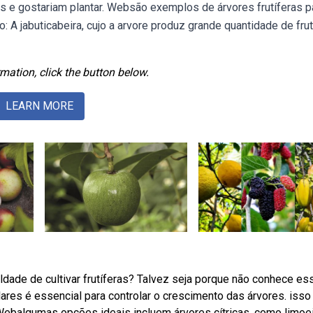
s e gostariam plantar. Websão exemplos de árvores frutíferas p
 A jabuticabeira, cujo a arvore produz grande quantidade de fru
mation, click the button below.
LEARN MORE
dade de cultivar frutíferas? Talvez seja porque não conhece es
ares é essencial para controlar o crescimento das árvores. isso 
balgumas opções ideais incluem árvores cítricas, como limoe