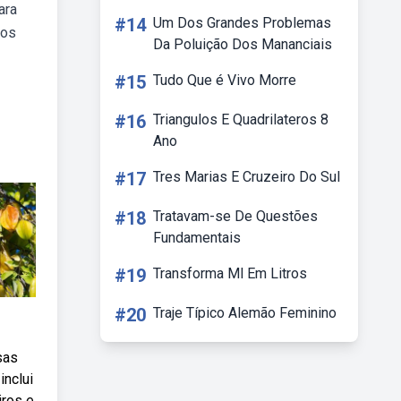
ara
#14
Um Dos Grandes Problemas
tos
Da Poluição Dos Mananciais
#15
Tudo Que é Vivo Morre
#16
Triangulos E Quadrilateros 8
Ano
#17
Tres Marias E Cruzeiro Do Sul
#18
Tratavam-se De Questões
Fundamentais
#19
Transforma Ml Em Litros
#20
Traje Típico Alemão Feminino
sas
inclui
iros e