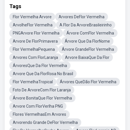
Tags
Flor Vermelha Arvore
Arvores DeFlor Vermelha
ArvolheFlor Vermelha
A Flor Da ArvoreBrasileirinho
PNGArvore Flor Vermelha
Árvore ComFlor Vermelha
Arvore De FlorPrimavera
Árvore Que Da FlorNome
Flor VermelhaPequena
Árvore GrandeFlor Vermelha
Arvores Com FlorLaranja
Arvore BaixaQue Da Flor
ÁrvoresQue Da Flor Vermelha
Arvore Que Da FlorRosa No Brasil
Flor VermelhaTropical
Árvores QueDão Flor Vermelha
Foto De ArvoreCom Flor Laranja
Árvore BonitaQue Flor Vermelha
Arvore Com FlorVerlha PNG
Flores VermelhasEm Arvores
Arvorendo Grande DeFlor Vermelha