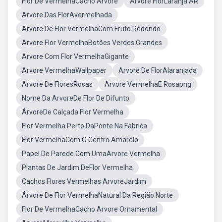
Flor De VermelhaCacho Arvore
Arvore FlorLaranja AR
Arvore Das FlorAvermelhada
Arvore De Flor VermelhaCom Fruto Redondo
Arvore Flor VermelhaBotões Verdes Grandes
Arvore Com Flor VermelhaGigante
Arvore VermelhaWallpaper
Arvore De FlorAlaranjada
Arvore De FloresRosas
Arvore VermelhaE Rosapng
Nome Da ArvoreDe Flor De Difunto
ÁrvoreDe Calçada Flor Vermelha
Flor Vermelha Perto DaPonte Na Fabrica
Flor VermelhaCom O Centro Amarelo
Papel De Parede Com UmaArvore Vermelha
Plantas De Jardim DeFlor Vermelha
Cachos Flores Vermelhas ArvoreJardim
Árvore De Flor VermelhaNatural Da Região Norte
Flor De VermelhaCacho Arvore Ornamental