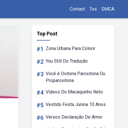
Contact
Tos
DMCA
Top Post
#1
Zona Urbana Para Colorir
#2
You Still Do Tradução
#3
Você é Oxitona Paroxitona Ou
Proparoxitona
#4
Vídeos Do Macaquinho Neto
#5
Vestido Festa Junina 10 Anos
#6
Versos Declaração De Amor