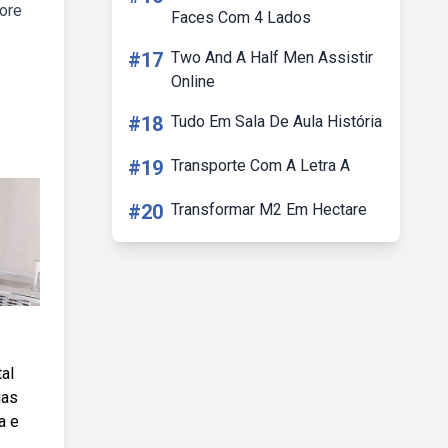
vore
Faces Com 4 Lados
#17
Two And A Half Men Assistir
Online
#18
Tudo Em Sala De Aula História
#19
Transporte Com A Letra A
#20
Transformar M2 Em Hectare
al
ias
a e