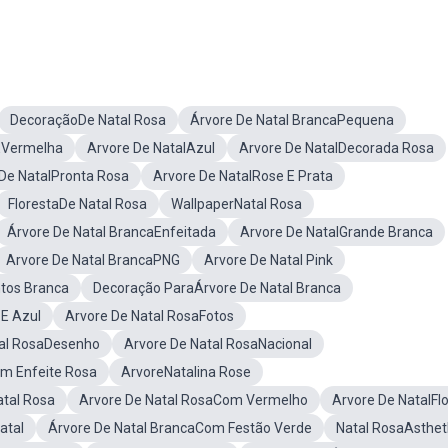
DecoraçãoDe Natal Rosa
Árvore De Natal BrancaPequena
 EVermelha
Arvore De NatalAzul
Arvore De NatalDecorada Rosa
De NatalPronta Rosa
Arvore De NatalRose E Prata
FlorestaDe Natal Rosa
WallpaperNatal Rosa
Árvore De Natal BrancaEnfeitada
Arvore De NatalGrande Branca
Arvore De Natal BrancaPNG
Arvore De Natal Pink
tos Branca
Decoração ParaÁrvore De Natal Branca
 E Azul
Arvore De Natal RosaFotos
tal RosaDesenho
Arvore De Natal RosaNacional
om Enfeite Rosa
ArvoreNatalina Rose
tal Rosa
Arvore De Natal RosaCom Vermelho
Arvore De NatalFl
atal
Árvore De Natal BrancaCom Festão Verde
Natal RosaAsthet