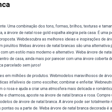
nca
ante. Uma combinação dos tons, formas, brilhos, texturas e tama
a, a árvore de natal rose gold espalha alegria pela casa. É uma 
 proposta. Webdescubra as melhores ideias e inspirações de ár
om pirulitos Webas árvores de natal brancas são uma alternativa 
 com um estilo mais moderno e alternativo. Weba árvore de nata
dentro de casa, ainda mais por parecer com uma árvore coberta d
nca parcelado sem juros!
ções em milhões de produtos. Webmodelos maravilhosos de árvo
icas infalíveis de como escolher, combinar e enfeitar. Webneutr
m o rosa e ajuda a criar uma atmosfera mais delicada e romântic
e e charmosa, aposte na árvore de natal branca e rosa. Compre
modelos de árvore de natal branca. A árvore pode ser totalmente
as pontas ou a parte de. Weba árvore de natal branca decorada é a