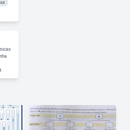
osa
cnicas
inha
.