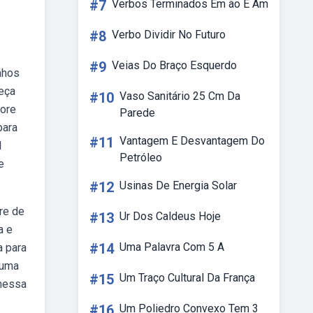
#7
Verbos Terminados Em ão E Am
#8
Verbo Dividir No Futuro
#9
Veias Do Braço Esquerdo
nhos
peça
#10
Vaso Sanitário 25 Cm Da
vore
Parede
para
#11
Vantagem E Desvantagem Do
l
Petróleo
e
#12
Usinas De Energia Solar
re de
#13
Ur Dos Caldeus Hoje
a e
#14
Uma Palavra Com 5 A
a para
 uma
#15
Um Traço Cultural Da França
 nessa
#16
Um Poliedro Convexo Tem 3