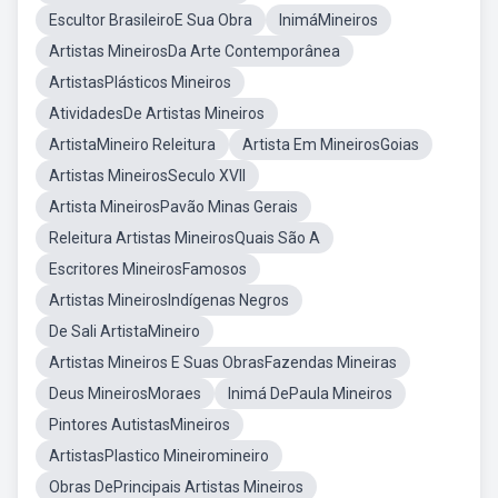
Escultor BrasileiroE Sua Obra
InimáMineiros
Artistas MineirosDa Arte Contemporânea
ArtistasPlásticos Mineiros
AtividadesDe Artistas Mineiros
ArtistaMineiro Releitura
Artista Em MineirosGoias
Artistas MineirosSeculo XVII
Artista MineirosPavão Minas Gerais
Releitura Artistas MineirosQuais São A
Escritores MineirosFamosos
Artistas MineirosIndígenas Negros
De Sali ArtistaMineiro
Artistas Mineiros E Suas ObrasFazendas Mineiras
Deus MineirosMoraes
Inimá DePaula Mineiros
Pintores AutistasMineiros
ArtistasPlastico Mineiromineiro
Obras DePrincipais Artistas Mineiros