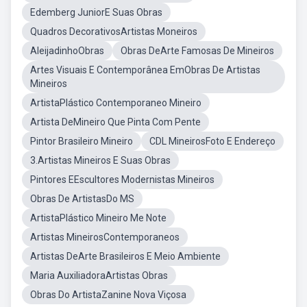
Edemberg JuniorE Suas Obras
Quadros DecorativosArtistas Moneiros
AleijadinhoObras
Obras DeArte Famosas De Mineiros
Artes Visuais E Contemporânea EmObras De Artistas
Mineiros
ArtistaPlástico Contemporaneo Mineiro
Artista DeMineiro Que Pinta Com Pente
Pintor Brasileiro Mineiro
CDL MineirosFoto E Endereço
3.Artistas Mineiros E Suas Obras
Pintores EEscultores Modernistas Mineiros
Obras De ArtistasDo MS
ArtistaPlástico Mineiro Me Note
Artistas MineirosContemporaneos
Artistas DeArte Brasileiros E Meio Ambiente
Maria AuxiliadoraArtistas Obras
Obras Do ArtistaZanine Nova Viçosa