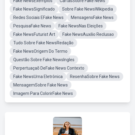
Fake NewsExemplos
CartasSobre Fake News
Fake NewsSignificado
Sobre Fake NewsWikipedia
Redes Sociais EFake News
MensagensFake News
PesquisaFake News
Fake NewsNas Eleições
Fake NewsFuturist Art
Fake NewsAuxilio Reclusao
Tudo Sobre Fake NewsRedação
Fake NewsOrigem Do Termo
Questão Sobre Fake NewsIngles
Perpertuaçaõ DeFake News Contexto
Fake NewsUrna Eletrônica
ResenhaSobre Fake News
MensagemSobre Fake News
Imagem Para ColorirFake News