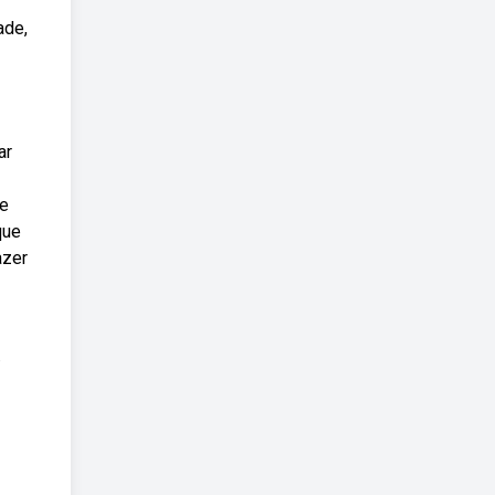
ade,
ar
 e
que
azer
.