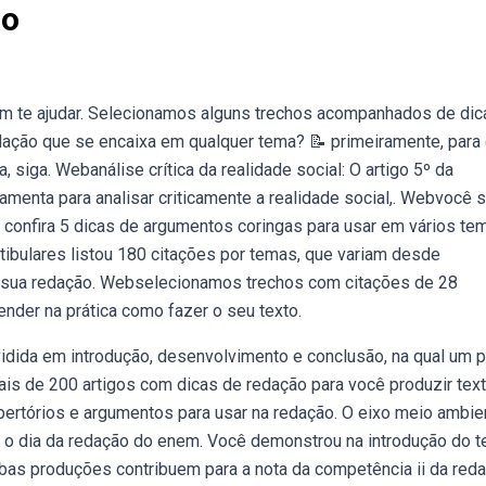
ão
em te ajudar. Selecionamos alguns trechos acompanhados de dic
ação que se encaixa em qualquer tema? 📝 primeiramente, para c
 siga. Webanálise crítica da realidade social: O artigo 5º da
amenta para analisar criticamente a realidade social,. Webvocê 
 confira 5 dicas de argumentos coringas para usar em vários te
stibulares listou 180 citações por temas, que variam desde
na sua redação. Webselecionamos trechos com citações de 28
nder na prática como fazer o seu texto.
vidida em introdução, desenvolvimento e conclusão, na qual um 
s de 200 artigos com dicas de redação para você produzir tex
pertórios e argumentos para usar na redação. O eixo meio ambie
 o dia da redação do enem. Você demonstrou na introdução do t
as produções contribuem para a nota da competência ii da red