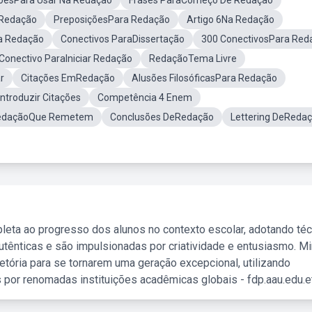
õesPara Usar Na Redação
Frases ParaComeço De Redação
 Redação
PreposiçõesPara Redação
Artigo 6Na Redação
ra Redação
Conectivos ParaDissertação
300 ConectivosPara Red
Conectivo ParaIniciar Redação
RedaçãoTema Livre
r
Citações EmRedação
Alusões FilosóficasPara Redação
ntroduzir Citações
Competência 4 Enem
RedaçãoQue Remetem
Conclusões DeRedação
Lettering DeReda
leta ao progresso dos alunos no contexto escolar, adotando té
tênticas e são impulsionadas por criatividade e entusiasmo. M
etória para se tornarem uma geração excepcional, utilizando
 por renomadas instituições acadêmicas globais - fdp.aau.edu.et