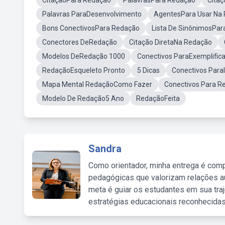
CitaçãoPara Redação
PalavrasPara Redação
Citaç
Palavras ParaDesenvolvimento
AgentesPara Usar Na
Bons ConectivosPara Redação
Lista De SinônimosPa
Conectores DeRedação
Citação DiretaNa Redação
Modelos DeRedação 1000
Conectivos ParaExemplifica
RedaçãoEsqueleto Pronto
5 Dicas
Conectivos ParaI
Mapa Mental RedaçãoComo Fazer
Conectivos Para 
Modelo De Redação5 Ano
RedaçãoFeita
Sandra
Como orientador, minha entrega é comp
pedagógicas que valorizam relações au
meta é guiar os estudantes em sua traj
estratégias educacionais reconhecidas