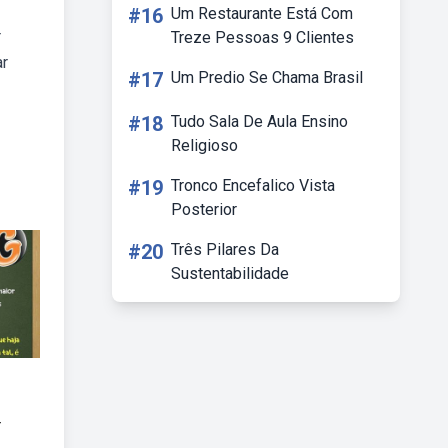
#16
Um Restaurante Está Com
r
Treze Pessoas 9 Clientes
ar
#17
Um Predio Se Chama Brasil
#18
Tudo Sala De Aula Ensino
Religioso
#19
Tronco Encefalico Vista
Posterior
#20
Três Pilares Da
Sustentabilidade
r