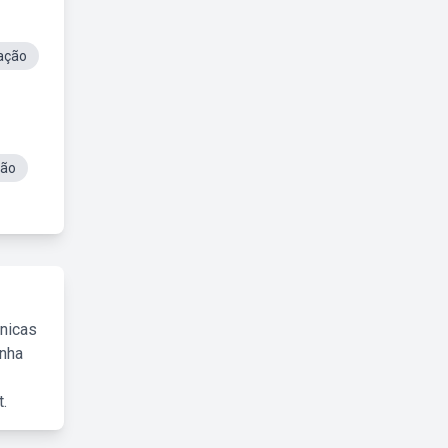
ação
ção
cnicas
inha
.