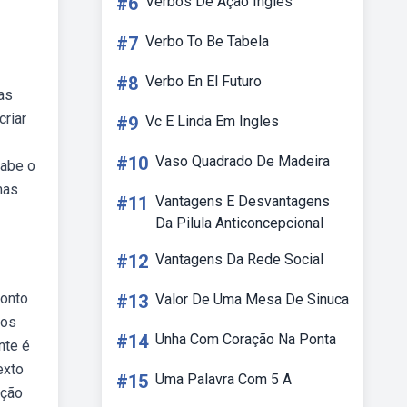
#6
Verbos De Ação Ingles
#7
Verbo To Be Tabela
#8
Verbo En El Futuro
as
riar
#9
Vc E Linda Em Ingles
#10
Vaso Quadrado De Madeira
sabe o
mas
#11
Vantagens E Desvantagens
Da Pilula Anticoncepcional
#12
Vantagens Da Rede Social
ponto
#13
Valor De Uma Mesa De Sinuca
tos
#14
Unha Com Coração Na Ponta
nte é
exto
#15
Uma Palavra Com 5 A
ação