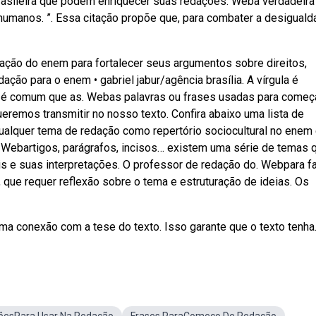
 brasileira que podem enriquecer suas redações. Weba verdadeira
umanos. ”. Essa citação propõe que, para combater a desiguald
ação do enem para fortalecer seus argumentos sobre direitos,
ção para o enem • gabriel jabur/agência brasília. A vírgula é
s é comum que as. Webas palavras ou frases usadas para começ
remos transmitir no nosso texto. Confira abaixo uma lista de
qualquer tema de redação como repertório sociocultural no enem
as Webartigos, parágrafos, incisos… existem uma série de temas 
eis e suas interpretações. O professor de redação do. Webpara f
que requer reflexão sobre o tema e estruturação de ideias. Os
 uma conexão com a tese do texto. Isso garante que o texto tenha