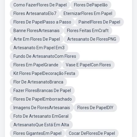
Como FazerFlores De Papel
Flores DePapelão
Flores ArtesanatoElo7
EternizarFlores Em Papel
Flores De PapelPasso a Passo
PainelFlores De Papel
Banne FloresArtesanais
Flores Feitas EmCraft
Arte Em Flores De Papel
Artesanato De FloresPNG
Artesanato Em Papel Em3
Fundo De ArtesanatoCom Flores
Flores Em PapelGrande
Vase E PapelCon Flores
Kit Flores PapelDecoração Festa
Flor De ArtesanatoBranca
Fazer FloresBrancas De Papel
Flores De PapelEmborrachado
Imagens De FloresArtesanais
Flores De PapelDIY
Foto De Artesanato EmGeral
ArtesanatoQue Está Em Alta
Flores GigantesEm Papel
Cocar DeFloresDe Papel