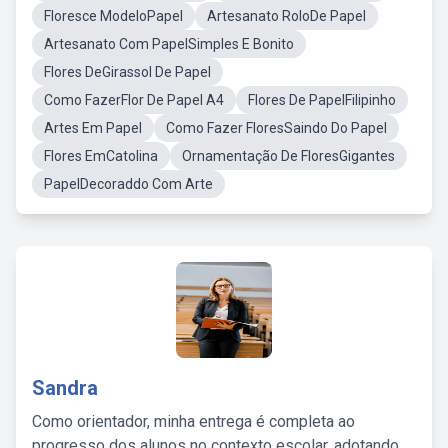
Floresce ModeloPapel
Artesanato RoloDe Papel
Artesanato Com PapelSimples E Bonito
Flores DeGirassol De Papel
Como FazerFlor De Papel A4
Flores De PapelFilipinho
Artes Em Papel
Como Fazer FloresSaindo Do Papel
Flores EmCatolina
Ornamentação De FloresGigantes
PapelDecoraddo Com Arte
Sandra
Como orientador, minha entrega é completa ao
progresso dos alunos no contexto escolar, adotando