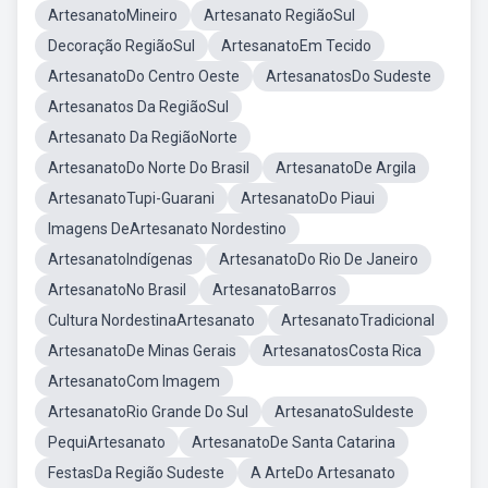
ArtesanatoMineiro
Artesanato RegiãoSul
Decoração RegiãoSul
ArtesanatoEm Tecido
ArtesanatoDo Centro Oeste
ArtesanatosDo Sudeste
Artesanatos Da RegiãoSul
Artesanato Da RegiãoNorte
ArtesanatoDo Norte Do Brasil
ArtesanatoDe Argila
ArtesanatoTupi-Guarani
ArtesanatoDo Piaui
Imagens DeArtesanato Nordestino
ArtesanatoIndígenas
ArtesanatoDo Rio De Janeiro
ArtesanatoNo Brasil
ArtesanatoBarros
Cultura NordestinaArtesanato
ArtesanatoTradicional
ArtesanatoDe Minas Gerais
ArtesanatosCosta Rica
ArtesanatoCom Imagem
ArtesanatoRio Grande Do Sul
ArtesanatoSuldeste
PequiArtesanato
ArtesanatoDe Santa Catarina
FestasDa Região Sudeste
A ArteDo Artesanato