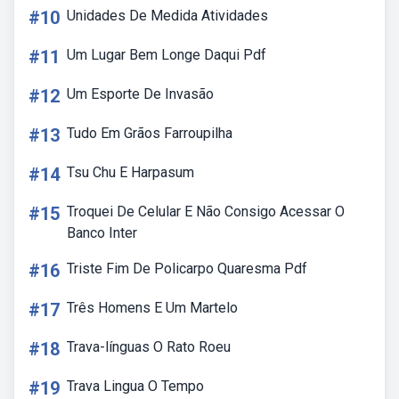
#10
Unidades De Medida Atividades
#11
Um Lugar Bem Longe Daqui Pdf
#12
Um Esporte De Invasão
#13
Tudo Em Grãos Farroupilha
#14
Tsu Chu E Harpasum
#15
Troquei De Celular E Não Consigo Acessar O
Banco Inter
#16
Triste Fim De Policarpo Quaresma Pdf
#17
Três Homens E Um Martelo
#18
Trava-línguas O Rato Roeu
#19
Trava Lingua O Tempo