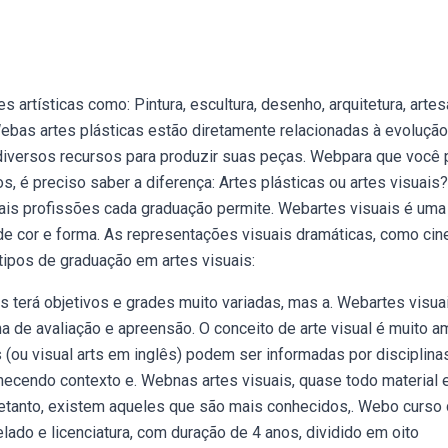
artísticas como: Pintura, escultura, desenho, arquitetura, artes
. Webas artes plásticas estão diretamente relacionadas à evoluçã
 diversos recursos para produzir suas peças. Webpara que você
, é preciso saber a diferença: Artes plásticas ou artes visuais?
uais profissões cada graduação permite. Webartes visuais é uma
de cor e forma. As representações visuais dramáticas, como cin
tipos de graduação em artes visuais:
s terá objetivos e grades muito variadas, mas a. Webartes visua
a de avaliação e apreensão. O conceito de arte visual é muito a
 (ou visual arts em inglês) podem ser informadas por disciplina
fornecendo contexto e. Webnas artes visuais, quase todo material 
tretanto, existem aqueles que são mais conhecidos,. Webo curso
lado e licenciatura, com duração de 4 anos, dividido em oito