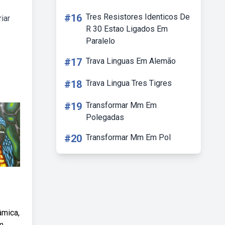
#16
Tres Resistores Identicos De
iar
R 30 Estao Ligados Em
Paralelo
#17
Trava Linguas Em Alemão
#18
Trava Lingua Tres Tigres
#19
Transformar Mm Em
Polegadas
#20
Transformar Mm Em Pol
âmica,
ém