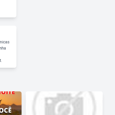
cnicas
inha
.