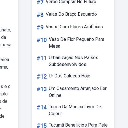
#7
Verbo Comprar No Futuro
#8
Veias Do Braço Esquerdo
#9
Vasos Com Flores Artificiais
anato,
o da
#10
Vaso De Flor Pequeno Para
 possa
Mesa
#11
Urbanização Nos Países
 área
Subdesenvolvidos
ema,
#12
Ur Dos Caldeus Hoje
is é o
#13
Um Casamento Arranjado Ler
mplo,
Online
s de
#14
Turma Da Monica Livro De
e
Colorir
 de
#15
Tucumã Benefícios Para Pele