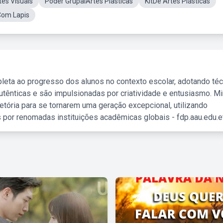
es Visuais
Poder GrupalArtes Plasticas
KitDe Artes Plásticas
Com Lapis
leta ao progresso dos alunos no contexto escolar, adotando té
tênticas e são impulsionadas por criatividade e entusiasmo. M
etória para se tornarem uma geração excepcional, utilizando
 por renomadas instituições acadêmicas globais - fdp.aau.edu.et