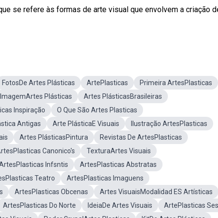
que se refere às formas de arte visual que envolvem a criação d
FotosDe Artes Plásticas
ArtePlasticas
Primeira ArtesPlasticas
ImagemArtes Plásticas
Artes PlásticasBrasileiras
icas Inspiração
O Que São Artes Plasticas
stica Antigas
Arte PlásticaE Visuais
Ilustração ArtesPlasticas
ais
Artes PlásticasPintura
Revistas De ArtesPlasticas
rtesPlasticas Canonico's
TexturaArtes Visuais
ArtesPlasticas Infsntis
ArtesPlasticas Abstratas
esPlasticas Teatro
ArtesPlasticas Imaguens
s
ArtesPlasticas Obcenas
Artes VisuaisModalidad ES Artísticas
ArtesPlasticas Do Norte
IdeiaDe Artes Visuais
ArtePlasticas Se