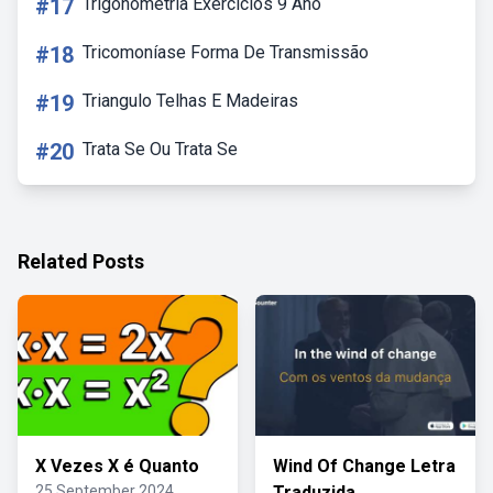
#17
Trigonometria Exercicios 9 Ano
#18
Tricomoníase Forma De Transmissão
#19
Triangulo Telhas E Madeiras
#20
Trata Se Ou Trata Se
Related Posts
X Vezes X é Quanto
Wind Of Change Letra
25 September 2024
Traduzida