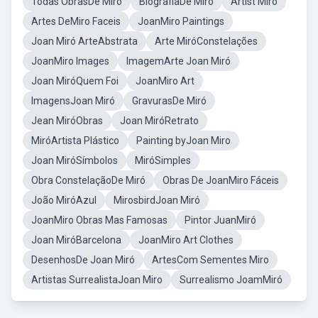
Todas ObrasDe Miró
BiografiaDe Miró
Artist Miro
Artes DeMiro Faceis
JoanMiro Paintings
Joan Miró ArteAbstrata
Arte MiróConstelações
JoanMiro Images
ImagemArte Joan Miró
Joan MiróQuem Foi
JoanMiro Art
ImagensJoan Miró
GravurasDe Miró
Jean MiróObras
Joan MiróRetrato
MiróArtista Plástico
Painting byJoan Miro
Joan MiróSímbolos
MiróSimples
Obra ConstelaçãoDe Miró
Obras De JoanMiro Fáceis
João MiróAzul
MirosbirdJoan Miró
JoanMiro Obras Mas Famosas
Pintor JuanMiró
Joan MiróBarcelona
JoanMiro Art Clothes
DesenhosDe Joan Miró
ArtesCom Sementes Miro
Artistas SurrealistaJoan Miro
Surrealismo JoamMiró