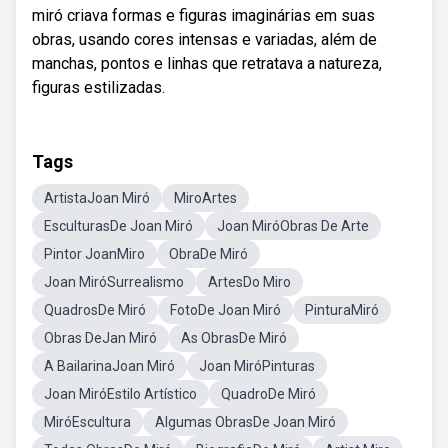
miró criava formas e figuras imaginárias em suas
obras, usando cores intensas e variadas, além de
manchas, pontos e linhas que retratava a natureza,
figuras estilizadas.
Tags
ArtistaJoan Miró
MiroArtes
EsculturasDe Joan Miró
Joan MiróObras De Arte
Pintor JoanMiro
ObraDe Miró
Joan MiróSurrealismo
ArtesDo Miro
QuadrosDe Miró
FotoDe Joan Miró
PinturaMiró
Obras DeJan Miró
As ObrasDe Miró
A BailarinaJoan Miró
Joan MiróPinturas
Joan MiróEstilo Artístico
QuadroDe Miró
MiróEscultura
Algumas ObrasDe Joan Miró