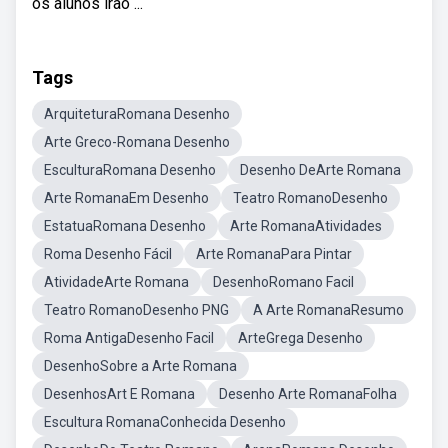
os alunos irão ...
Tags
ArquiteturaRomana Desenho
Arte Greco-Romana Desenho
EsculturaRomana Desenho
Desenho DeArte Romana
Arte RomanaEm Desenho
Teatro RomanoDesenho
EstatuaRomana Desenho
Arte RomanaAtividades
Roma Desenho Fácil
Arte RomanaPara Pintar
AtividadeArte Romana
DesenhoRomano Facil
Teatro RomanoDesenho PNG
A Arte RomanaResumo
Roma AntigaDesenho Facil
ArteGrega Desenho
DesenhoSobre a Arte Romana
DesenhosArt E Romana
Desenho Arte RomanaFolha
Escultura RomanaConhecida Desenho