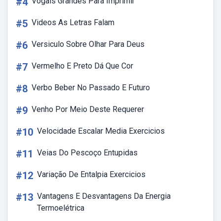
#4
Vogais Grandes Para Imprimir
#5
Videos As Letras Falam
#6
Versiculo Sobre Olhar Para Deus
#7
Vermelho E Preto Dá Que Cor
#8
Verbo Beber No Passado E Futuro
#9
Venho Por Meio Deste Requerer
#10
Velocidade Escalar Media Exercicios
#11
Veias Do Pescoço Entupidas
#12
Variação De Entalpia Exercicios
#13
Vantagens E Desvantagens Da Energia
Termoelétrica