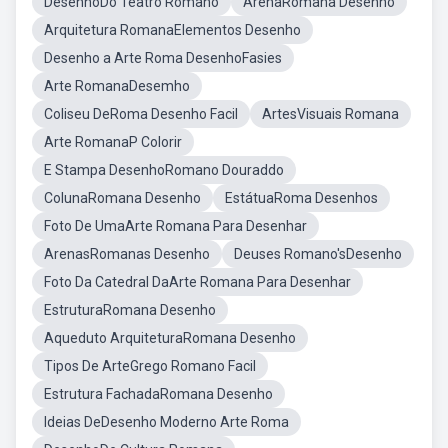
DesenhoDo Teatro Romano
ArenaRomana Desenho
Arquitetura RomanaElementos Desenho
Desenho a Arte Roma DesenhoFasies
Arte RomanaDesemho
Coliseu DeRoma Desenho Facil
ArtesVisuais Romana
Arte RomanaP Colorir
E Stampa DesenhoRomano Douraddo
ColunaRomana Desenho
EstátuaRoma Desenhos
Foto De UmaArte Romana Para Desenhar
ArenasRomanas Desenho
Deuses Romano'sDesenho
Foto Da Catedral DaArte Romana Para Desenhar
EstruturaRomana Desenho
Aqueduto ArquiteturaRomana Desenho
Tipos De ArteGrego Romano Facil
Estrutura FachadaRomana Desenho
Ideias DeDesenho Moderno Arte Roma