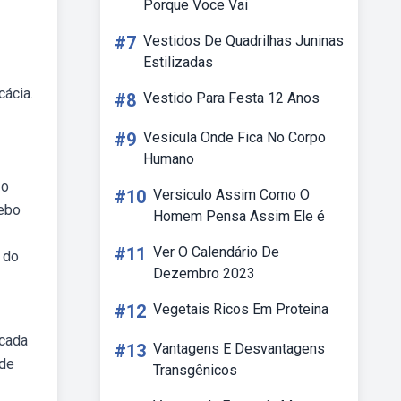
Porque Voce Vai
#7
Vestidos De Quadrilhas Juninas
Estilizadas
cácia.
#8
Vestido Para Festa 12 Anos
#9
Vesícula Onde Fica No Corpo
Humano
 o
#10
Versiculo Assim Como O
Webo
Homem Pensa Assim Ele é
#11
Ver O Calendário De
 do
Dezembro 2023
#12
Vegetais Ricos Em Proteina
 cada
#13
Vantagens E Desvantagens
 de
Transgênicos