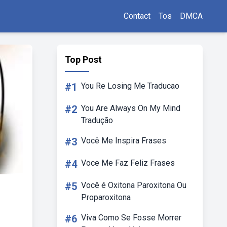
Contact
Tos
DMCA
Top Post
#1
You Re Losing Me Traducao
#2
You Are Always On My Mind
Tradução
#3
Você Me Inspira Frases
#4
Voce Me Faz Feliz Frases
#5
Você é Oxitona Paroxitona Ou
Proparoxitona
#6
Viva Como Se Fosse Morrer