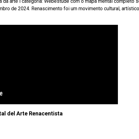
ória da arte i categoria: Webestude com o mapa mental completo 
bro de 2024. Renascimento foi um movimento cultural, artístico
l del Arte Renacentista