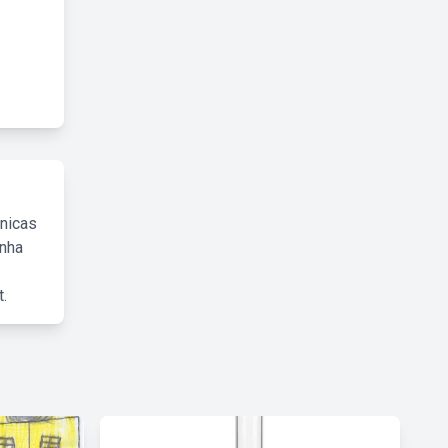
cnicas
inha
.