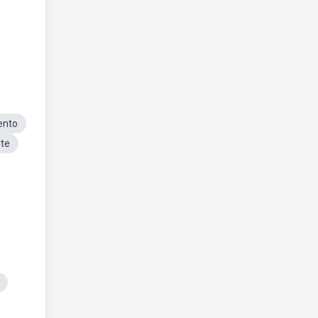
ento
te