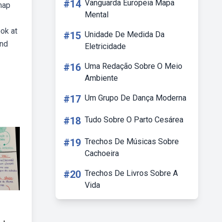
#14
Vanguarda Europeia Mapa
map
Mental
ook at
#15
Unidade De Medida Da
ind
Eletricidade
#16
Uma Redação Sobre O Meio
Ambiente
#17
Um Grupo De Dança Moderna
#18
Tudo Sobre O Parto Cesárea
#19
Trechos De Músicas Sobre
Cachoeira
#20
Trechos De Livros Sobre A
Vida