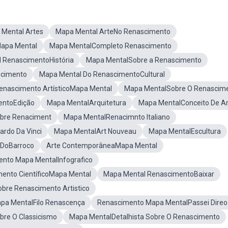
Mental Artes
Mapa Mental ArteNo Renascimento
apa Mental
Mapa MentalCompleto Renascimento
 RenascimentoHistória
Mapa MentalSobre a Renascimento
scimento
Mapa Mental Do RenascimentoCultural
enascimento ArtísticoMapa Mental
Mapa MentalSobre O Renascim
entoEdição
Mapa MentalArquitetura
Mapa MentalConceito De Ar
bre Renaciment
Mapa MentalRenacimnto Italiano
rdo Da Vinci
Mapa MentalArt Nouveau
Mapa MentalEscultura
 DoBarroco
Arte ContemporâneaMapa Mental
nto Mapa MentalInfografico
ento CientíficoMapa Mental
Mapa Mental RenascimentoBaixar
bre Renascimento Artistico
pa MentalFilo Renascença
Renascimento Mapa MentalPassei Direo
re O Classicismo
Mapa MentalDetalhista Sobre O Renascimento