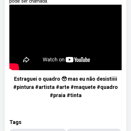
pode ser chamada.
Estraguei o quadro 🥹 mas eu não desistiiii
#pintura #artista #arte #maquete #quadro
#praia #tinta
Tags