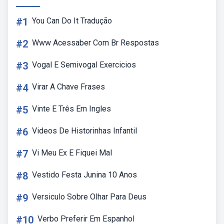
#1
You Can Do It Tradução
#2
Www Acessaber Com Br Respostas
#3
Vogal E Semivogal Exercicios
#4
Virar A Chave Frases
#5
Vinte E Três Em Ingles
#6
Videos De Historinhas Infantil
#7
Vi Meu Ex E Fiquei Mal
#8
Vestido Festa Junina 10 Anos
#9
Versiculo Sobre Olhar Para Deus
#10
Verbo Preferir Em Espanhol