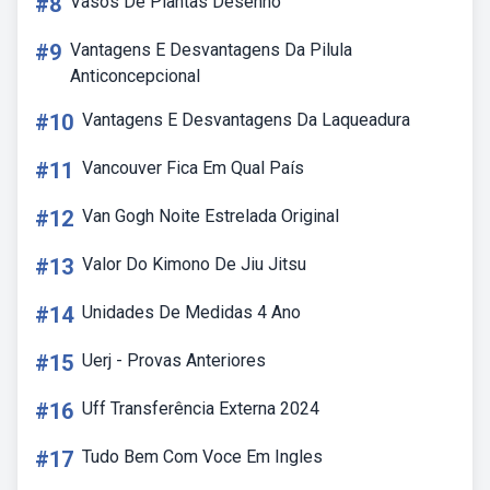
#8
Vasos De Plantas Desenho
#9
Vantagens E Desvantagens Da Pilula
Anticoncepcional
#10
Vantagens E Desvantagens Da Laqueadura
#11
Vancouver Fica Em Qual País
#12
Van Gogh Noite Estrelada Original
#13
Valor Do Kimono De Jiu Jitsu
#14
Unidades De Medidas 4 Ano
#15
Uerj - Provas Anteriores
#16
Uff Transferência Externa 2024
#17
Tudo Bem Com Voce Em Ingles