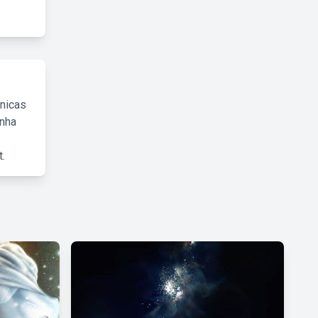
cnicas
inha
.