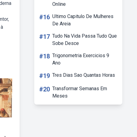
derna
Online
#16
Ultimo Capitulo De Mulheres
ntor,
De Areia
 à
#17
Tudo Na Vida Passa Tudo Que
Sobe Desce
#18
Trigonometria Exercicios 9
Ano
#19
Tres Dias Sao Quantas Horas
#20
Transformar Semanas Em
Meses