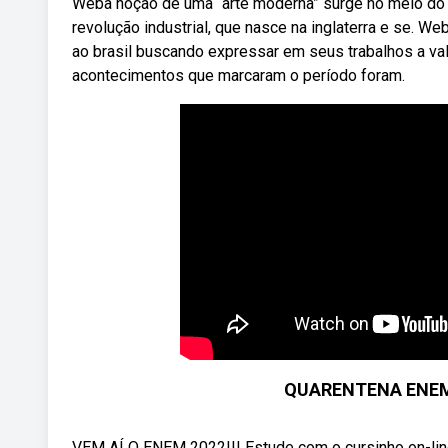
Weba noção de uma “arte moderna” surge no meio do
revolução industrial, que nasce na inglaterra e se. Web
ao brasil buscando expressar em seus trabalhos a valo
acontecimentos que marcaram o período foram.
QUARENTENA ENEM: 
VEM AÍ O ENEM 2022!!! Estude com o cursinho on-lin