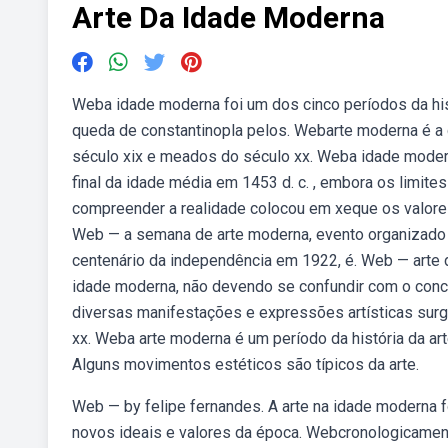
Arte Da Idade Moderna
Weba idade moderna foi um dos cinco períodos da his
queda de constantinopla pelos. Webarte moderna é a d
século xix e meados do século xx. Weba idade moderna
final da idade média em 1453 d. c. , embora os limite
compreender a realidade colocou em xeque os valores
Web — a semana de arte moderna, evento organizado po
centenário da independência em 1922, é. Web — arte d
idade moderna, não devendo se confundir com o conce
diversas manifestações e expressões artísticas surgi
xx. Weba arte moderna é um período da história da art
Alguns movimentos estéticos são típicos da arte.
Web — by felipe fernandes. A arte na idade moderna fo
novos ideais e valores da época. Webcronologicamen