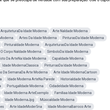
ArquiteturaDa Idade Moderna
Arte NaIdade Moderna
 Moderna
Artes Da Idade Moderna
PinturasDa Idade Moderna
PinturaIdade Moderna
ArquiteturasDa Idade Moderna
O Corpo NaIdade Moderna
SimboloDa Idade Moderna
Foto Da ArteNa Idade Moderna
CapaIdade Moderna
Idade ModernaClassica
PinturrasDa Idade Moderna
as Da SemanaDa Arte Moderna
Arte Idade ModernaCartoon
a
Idade Moderna ArteNa Parede
HistoriaIdade Moderna
a
PortugalIdade Moderna
CidadeIdade Moderna
Idade Moderna ArteExemplo
Famíliaa Idade Moderna
Idade ModernaJpg
MúsicaIdade Moderna
oes
Arte IdadeModer5na
Idade ModernaBarroco Arte