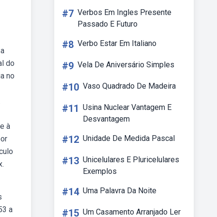
#7
Verbos Em Ingles Presente
Passado E Futuro
#8
Verbo Estar Em Italiano
 a
al do
#9
Vela De Aniversário Simples
ia no
#10
Vaso Quadrado De Madeira
.
#11
Usina Nuclear Vantagem E
Desvantagem
e à
#12
Unidade De Medida Pascal
por
culo
#13
Unicelulares E Pluricelulares
x.
Exemplos
#14
Uma Palavra Da Noite
s
53 a
#15
Um Casamento Arranjado Ler