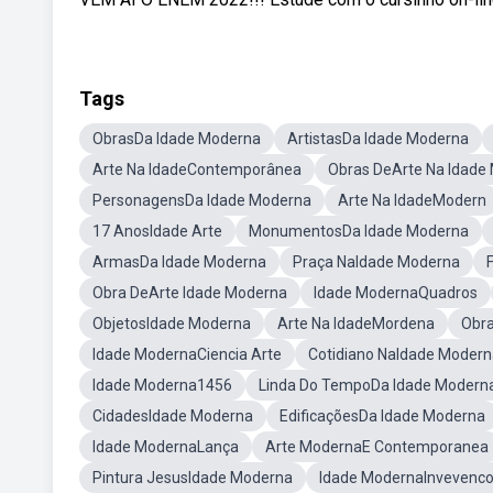
Tags
ObrasDa Idade Moderna
ArtistasDa Idade Moderna
Arte Na IdadeContemporânea
Obras DeArte Na Idade
PersonagensDa Idade Moderna
Arte Na IdadeModern
17 AnosIdade Arte
MonumentosDa Idade Moderna
ArmasDa Idade Moderna
Praça NaIdade Moderna
Obra DeArte Idade Moderna
Idade ModernaQuadros
ObjetosIdade Moderna
Arte Na IdadeMordena
Obr
Idade ModernaCiencia Arte
Cotidiano NaIdade Modern
Idade Moderna1456
Linda Do TempoDa Idade Modern
CidadesIdade Moderna
EdificaçõesDa Idade Moderna
Idade ModernaLança
Arte ModernaE Contemporanea
Pintura JesusIdade Moderna
Idade ModernaInvevenc