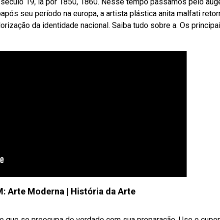
 século 19, lá por 1850, 1860. Nesse tempo passamos pelo aug
após seu período na europa, a artista plástica anita malfati reto
rização da identidade nacional. Saiba tudo sobre a. Os principa
Arte Moderna | História da Arte
e que se preocupa de verdade com sua preparação. Use o cupom 