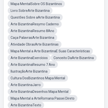
Mapa MentalSobre OS Bizantinos
Livro SobreArte Bizantina
Questões Sobre aArte Bizantina
Arte BizantinaResymo Caderno
Arte BizantinaResumo 8Ano
Caça PalavrasArte Bizantina
Atividade ObrasArte Bizantinas
Mapa Mental a Arte BizantinaE Suas Características
Arte BizantinaExercícios
Conceito DaArte Bizantina
Arte BizantinaResumo 7 Ano
IlustraçãoArte Bizantina
Cultura DosBizantinos Mapa Mental
Arte BizantinaJarro
Arte BizantinaDesenhos Mapa Mental
Mapa Mental a ArteRomana Passei Direto
Arte BizantinaTexto