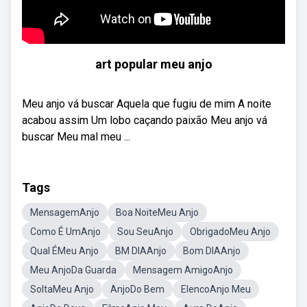
art popular meu anjo
Meu anjo vá buscar Aquela que fugiu de mim A noite
acabou assim Um lobo caçando paixão Meu anjo vá
buscar Meu mal meu ...
Tags
MensagemAnjo
Boa NoiteMeu Anjo
Como É UmAnjo
Sou SeuAnjo
ObrigadoMeu Anjo
Qual ÉMeu Anjo
BM DIAAnjo
Bom DIAAnjo
Meu AnjoDa Guarda
Mensagem AmigoAnjo
SoltaMeu Anjo
AnjoDo Bem
ElencoAnjo Meu