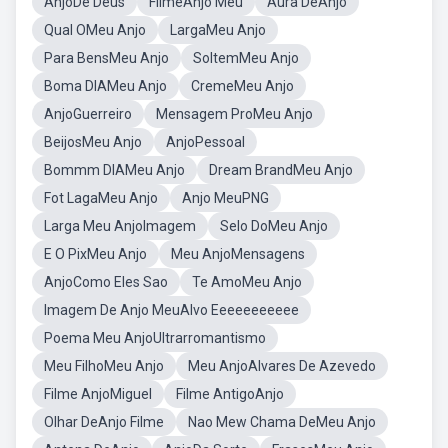
AnjoDe Deus
FilmeAnjo Meu
Aura DeAnjo
Qual OMeu Anjo
LargaMeu Anjo
Para BensMeu Anjo
SoltemMeu Anjo
Boma DIAMeu Anjo
CremeMeu Anjo
AnjoGuerreiro
Mensagem ProMeu Anjo
BeijosMeu Anjo
AnjoPessoal
Bommm DIAMeu Anjo
Dream BrandMeu Anjo
Fot LagaMeu Anjo
Anjo MeuPNG
Larga Meu AnjoImagem
Selo DoMeu Anjo
E O PixMeu Anjo
Meu AnjoMensagens
AnjoComo Eles Sao
Te AmoMeu Anjo
Imagem De Anjo MeuAlvo Eeeeeeeeeee
Poema Meu AnjoUltrarromantismo
Meu FilhoMeu Anjo
Meu AnjoAlvares De Azevedo
Filme AnjoMiguel
Filme AntigoAnjo
Olhar DeAnjo Filme
Nao Mew Chama DeMeu Anjo