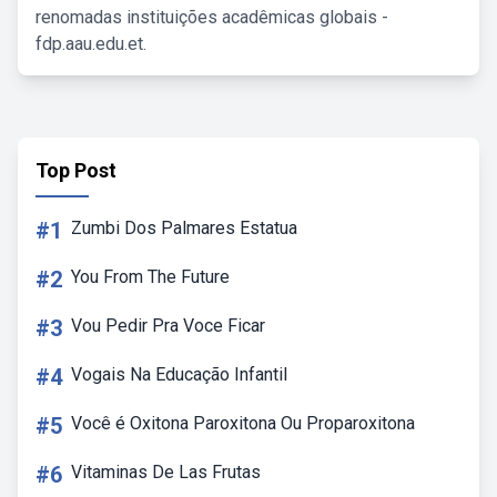
renomadas instituições acadêmicas globais -
fdp.aau.edu.et.
Top Post
#1
Zumbi Dos Palmares Estatua
#2
You From The Future
#3
Vou Pedir Pra Voce Ficar
#4
Vogais Na Educação Infantil
#5
Você é Oxitona Paroxitona Ou Proparoxitona
#6
Vitaminas De Las Frutas