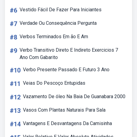
#6
Vestido Fácil De Fazer Para Iniciantes
#7
Verdade Ou Consequência Pergunta
#8
Verbos Terminados Em ão E Am
#9
Verbo Transitivo Direto E Indireto Exercicios 7
Ano Com Gabarito
#10
Verbo Presente Passado E Futuro 3 Ano
#11
Veias Do Pescoço Entupidas
#12
Vazamento De óleo Na Baia De Guanabara 2000
#13
Vasos Com Plantas Naturais Para Sala
#14
Vantagens E Desvantagens Da Camisinha
Valor Relativo E Valor Absoluto Atividades