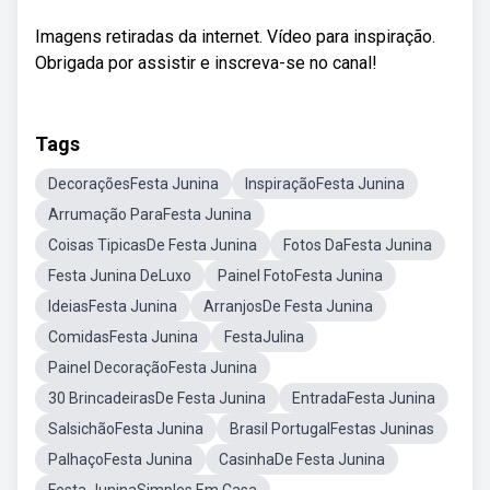
Imagens retiradas da internet. Vídeo para inspiração.
Obrigada por assistir e inscreva-se no canal!
Tags
DecoraçõesFesta Junina
InspiraçãoFesta Junina
Arrumação ParaFesta Junina
Coisas TipicasDe Festa Junina
Fotos DaFesta Junina
Festa Junina DeLuxo
Painel FotoFesta Junina
IdeiasFesta Junina
ArranjosDe Festa Junina
ComidasFesta Junina
FestaJulina
Painel DecoraçãoFesta Junina
30 BrincadeirasDe Festa Junina
EntradaFesta Junina
SalsichãoFesta Junina
Brasil PortugalFestas Juninas
PalhaçoFesta Junina
CasinhaDe Festa Junina