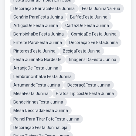
Festa JuninaSimples Em Casa
Decoração BarracaFesta Junina
Festa JuninaNa Rua
Cenário ParaFesta Junina
BuffetFesta Junina
ArtigosDe Festa Junina
CartazDe Festa Junina
BombinhaDe Festa Junina
ComidaDe Festa Junina
Enfeite ParaFesta Junina
Decoração Fe EstaJunina
PinterestFesta Junina
BexigaFesta Junina
Festa JuninaNo Nordeste
Imagens DaFesta Junina
ArranjoDe Festa Junina
LembrancinhaDe Festa Junina
ArrumandoFesta Junina
DecoraçãFesta Junina
MesaFesta Junina
Pratos TipicosDe Festa Junina
BandeirinhasFesta Junina
Mesa DecoradaFesta Junina
Painel Para Tirar FotoFesta Junina
Decoração Festa JuninaLoja