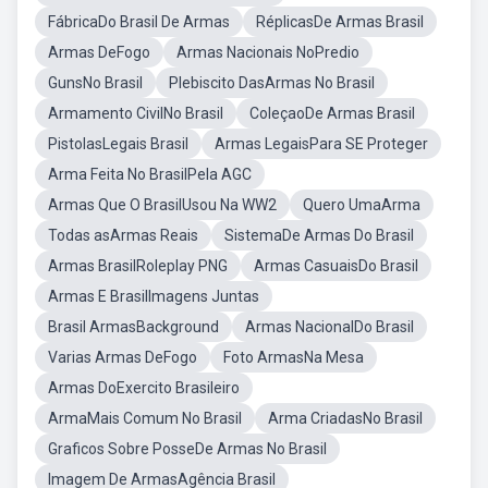
FábricaDo Brasil De Armas
RéplicasDe Armas Brasil
Armas DeFogo
Armas Nacionais NoPredio
GunsNo Brasil
Plebiscito DasArmas No Brasil
Armamento CivilNo Brasil
ColeçaoDe Armas Brasil
PistolasLegais Brasil
Armas LegaisPara SE Proteger
Arma Feita No BrasilPela AGC
Armas Que O BrasilUsou Na WW2
Quero UmaArma
Todas asArmas Reais
SistemaDe Armas Do Brasil
Armas BrasilRoleplay PNG
Armas CasuaisDo Brasil
Armas E BrasilImagens Juntas
Brasil ArmasBackground
Armas NacionalDo Brasil
Varias Armas DeFogo
Foto ArmasNa Mesa
Armas DoExercito Brasileiro
ArmaMais Comum No Brasil
Arma CriadasNo Brasil
Graficos Sobre PosseDe Armas No Brasil
Imagem De ArmasAgência Brasil