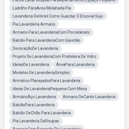
Pia De Lavar Roupas ParaApartamento Espaço Pequeno
Ladrilho ParaArea Molahada Pia
Lavanderia DeHotel Como Guardar O Enxoval Sujo
Pia Lavanderia Armario
Armario Para LavanderiaCom Porcelanato
Balcão Para LavanderiaCom Gavetão
DecoraçãoDe Lavanderia
Projeto De LavanderiaCom Prateleira De Vidro
IdeiasDe Lavanderia
ÁreaPara Lavanderia
Modelos De LavanderiaSimples
Armários PlanejadosPara Lavanderia
Ideias De LavanderiaPequena Com Mesa
ArmárioAço Lavanderia
Armario DeCanto Lavanderia
BalcãoPara Lavanderia
Balcão DeChão Para Lavanderia
Pia Lavanderia DeRoupas