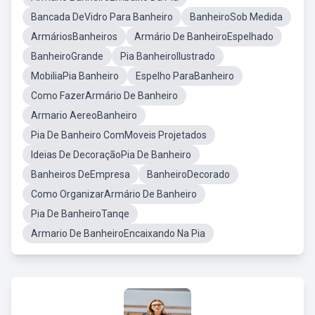
Bancada DeVidro Para Banheiro
BanheiroSob Medida
ArmáriosBanheiros
Armário De BanheiroEspelhado
BanheiroGrande
Pia BanheiroIlustrado
MobiliaPia Banheiro
Espelho ParaBanheiro
Como FazerArmário De Banheiro
Armario AereoBanheiro
Pia De Banheiro ComMoveis Projetados
Ideias De DecoraçãoPia De Banheiro
Banheiros DeEmpresa
BanheiroDecorado
Como OrganizarArmário De Banheiro
Pia De BanheiroTanqe
Armario De BanheiroEncaixando Na Pia