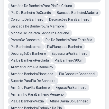
Armário De BanheiroPara Pia De Coluna
Pia De Banheiro DeGranito
Bancada BanheiroMadeira
ConjuntoDe Banheiro
Decorações ParaBanheiro
Bancada De BanheiroEm Mármore
Modelo De PiaPara Banheiro Pequeno
PortasDe Banheiro
Pia De BanheiroPara Escritório
Pia BanheiroNormal
PiaPlanejada Banheiro
DecoraçãoDe Banheiro
EspessuraPia Banheiro
Pia De BanheiroPerolada
Pia Banheiro30Cm
AramarioCom Pia Banheiro
Armário BanheiroPlanejado
Pia BanheiroContinenal
Suporte ParaPia De Banheiro
Armário PiaAlta Banheiro
FigurasPia Banheiro
Armarinho ParaBanheiro Pequeno
Pia De BanheiroVazia
Altura DaPia Do Banheiro
Armário BanheiroEmbaixo Da Pia