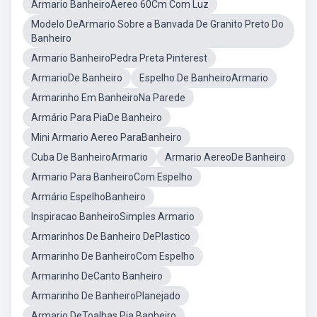
Armario BanheiroAereo 60Cm Com Luz
Modelo DeArmario Sobre a Banvada De Granito Preto Do
Banheiro
Armario BanheiroPedra Preta Pinterest
ArmarioDe Banheiro
Espelho De BanheiroArmario
Armarinho Em BanheiroNa Parede
Armário Para PiaDe Banheiro
Mini Armario Aereo ParaBanheiro
Cuba De BanheiroArmario
Armario AereoDe Banheiro
Armario Para BanheiroCom Espelho
Armário EspelhoBanheiro
Inspiracao BanheiroSimples Armario
Armarinhos De Banheiro DePlastico
Armarinho De BanheiroCom Espelho
Armarinho DeCanto Banheiro
Armarinho De BanheiroPlanejado
Armario DeToalhas Pia Banheiro