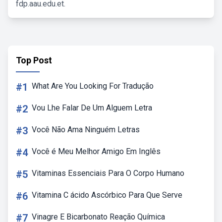
fdp.aau.edu.et.
Top Post
#1
What Are You Looking For Tradução
#2
Vou Lhe Falar De Um Alguem Letra
#3
Você Não Ama Ninguém Letras
#4
Você é Meu Melhor Amigo Em Inglês
#5
Vitaminas Essenciais Para O Corpo Humano
#6
Vitamina C ácido Ascórbico Para Que Serve
#7
Vinagre E Bicarbonato Reação Química