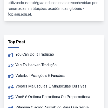
utilizando estratégias educacionais reconhecidas por
renomadas instituições acadêmicas globais -
fdp.aau.edu.et.
Top Post
#1
You Can Do It Tradução
#2
Yes To Heaven Tradução
#3
Voleibol Posições E Funções
#4
Vogais Maiúsculas E Minúsculas Cursivas
#5
Você é Oxitona Paroxitona Ou Proparoxitona
Vitamina C ácido Ascórbico Para Que Serve