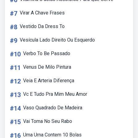
#6
#7
Virar A Chave Frases
#8
Vestido Da Dress To
#9
Vesícula Lado Direito Ou Esquerdo
#10
Verbo To Be Passado
#11
Venus De Milo Pintura
#12
Veia E Arteria Diferença
#13
Vc E Tudo Pra Mim Meu Amor
#14
Vaso Quadrado De Madeira
#15
Vai Toma No Seu Rabo
#16
Uma Urna Contem 10 Bolas