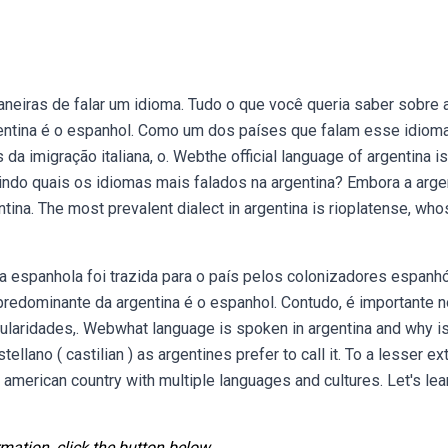
aneiras de falar um idioma. Tudo o que você queria saber sobre 
gentina é o espanhol. Como um dos países que falam esse idiom
da imigração italiana, o. Webthe official language of argentina is
luindo quais os idiomas mais falados na argentina? Embora a arge
ntina. The most prevalent dialect in argentina is rioplatense, wh
ua espanhola foi trazida para o país pelos colonizadores espanh
 predominante da argentina é o espanhol. Contudo, é importante n
ularidades,. Webwhat language is spoken in argentina and why is
ellano ( castilian ) as argentines prefer to call it. To a lesser ext
american country with multiple languages and cultures. Let's lea
mation, click the button below.