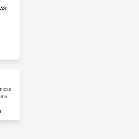
: ...
cnicas
inha
.