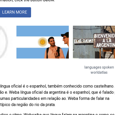
LEARN MORE
languages spoken
worldatlas
 língua oficial é o espanhol, também conhecido como castelhano.
 e. Weba língua oficial da argentina é o espanhol, que é falado
umas particularidades em relação ao. Weba forma de falar na
típico da região do rio da prata.
ódico e ritmo. Websaiba que língua falam na argentina e como se