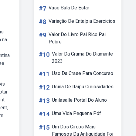
#7
Vaso Sala De Estar
#8
Variação De Entalpia Exercicios
as
#9
Valor Do Livro Pai Rico Pai
a na
Pobre
#10
Valor Da Grama Do Diamante
ntina
2023
ose
#11
Uso Da Crase Para Concurso
óis
#12
Usina De Itaipu Curiosidades
otar
 it
#13
Unilasalle Portal Do Aluno
ent,.
#14
Uma Vida Pequena Pdf
rn
#15
Um Dos Circos Mais
Famosos Da Antiguidade Foi