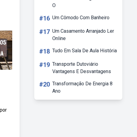
O
#16
Um Cômodo Com Banheiro
#17
Um Casamento Arranjado Ler
Online
#18
Tudo Em Sala De Aula História
#19
Transporte Dutoviário
Vantagens E Desvantagens
#20
Transformação De Energia 8
Ano
 por