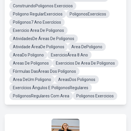
ConstruindoPoligonos Exercicios
Poligono RegularExercicios
PoligonosExerciicos
Polígonos7 Ano Exercícios
Exercicio Area De Poligonos
AtividadesDe Áreas De Polígonos
Atividade ÁreaDe Polígonos
Area DePoligono
AreaDo Poligono
ExercicioÁrea 8 Ano
Areas De Poligonos
Exercicios De Area De Poligonos
Fórmulas DasÁreas Dos Polígonos
Area DeUm Poligono
AreasDos Poligonos
Exercícios Ângulos E PolígonosRegulares
PolígonosRegulares Com Area
Poligonos Exercicios