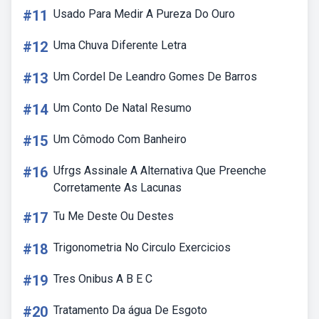
#11
Usado Para Medir A Pureza Do Ouro
#12
Uma Chuva Diferente Letra
#13
Um Cordel De Leandro Gomes De Barros
#14
Um Conto De Natal Resumo
#15
Um Cômodo Com Banheiro
#16
Ufrgs Assinale A Alternativa Que Preenche
Corretamente As Lacunas
#17
Tu Me Deste Ou Destes
#18
Trigonometria No Circulo Exercicios
#19
Tres Onibus A B E C
#20
Tratamento Da água De Esgoto